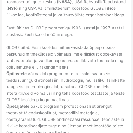
kosmoseuuringute keskus
(NASA)
, USA Rahvuslik Teadusfond
(NSF)
ning USA Välisministeerium koostöös GLOBE riikide
ülikoolide, koolisüsteemi ja valitsusväliste organisatsioonidega.
Eesti ühines GLOBE programmiga 1996. aastal ja 1997. aastal
alustasid Eesti koolid mõõtmistega.
GLOBE aitab Eesti koolides mitmekesistada õppeprotsessi,
pakkunud mitmekülgseid võimalusi meie riiklikust õppekavast
lähtuvate üld- ja valdkonnapädevuste, läbivate teemade ning
õpitulemuste ellu rakendamiseks.
Õpilastele
võimaldab programm teha usaldusväärseid
teadusuuringuid atmosfääri, hüdroloogia, mullastiku, taimkatte
kaugseire ja fenoloogia alal, kasutada GLOBE kodulehe
interaktiivseid võimalusi ning teha koostööd teadlaste ja teiste
GLOBE koolidega kogu maailmas.
Õpetajatele
pakub programm professionaalset arengut
toetavat täienduskoolitust, metoodilisi materjale,
õpetajaraamatuid, GLOBE andmebaasi ressursse, teadlaste ja
riiklike koordineerijate tuge ning ülemaailmset koostööd teiste
õpetajate, õpilaste ja teadlastega.