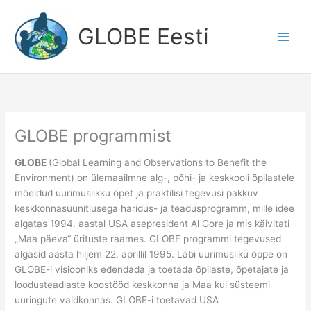
Skip
to
GLOBE Eesti
content
GLOBE programmist
GLOBE
(Global Learning and Observations to Benefit the
Environment) on ülemaailmne alg-, põhi- ja keskkooli õpilastele
mõeldud uurimuslikku õpet ja praktilisi tegevusi pakkuv
keskkonnasuunitlusega haridus- ja teadusprogramm, mille idee
algatas 1994. aastal USA asepresident Al Gore ja mis käivitati
„Maa päeva“ ürituste raames. GLOBE programmi tegevused
algasid aasta hiljem 22. aprillil 1995. Läbi uurimusliku õppe on
GLOBE-i visiooniks edendada ja toetada õpilaste, õpetajate ja
loodusteadlaste koostööd keskkonna ja Maa kui süsteemi
uuringute valdkonnas. GLOBE-i toetavad USA