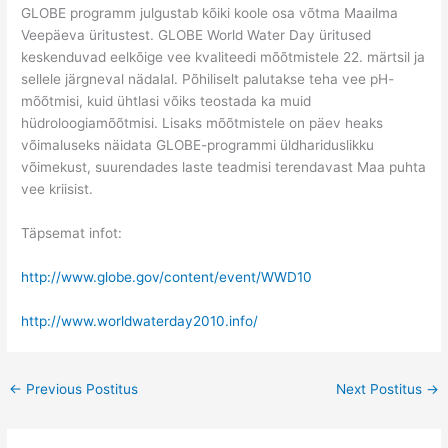
GLOBE programm julgustab kõiki koole osa võtma Maailma
Veepäeva üritustest. GLOBE World Water Day üritused
keskenduvad eelkõige vee kvaliteedi mõõtmistele 22. märtsil ja
sellele järgneval nädalal. Põhiliselt palutakse teha vee pH-
mõõtmisi, kuid ühtlasi võiks teostada ka muid
hüdroloogiamõõtmisi. Lisaks mõõtmistele on päev heaks
võimaluseks näidata GLOBE-programmi üldhariduslikku
võimekust, suurendades laste teadmisi terendavast Maa puhta
vee kriisist.
Täpsemat infot:
http://www.globe.gov/content/event/WWD10
http://www.worldwaterday2010.info/
←
Previous Postitus
Next Postitus
→