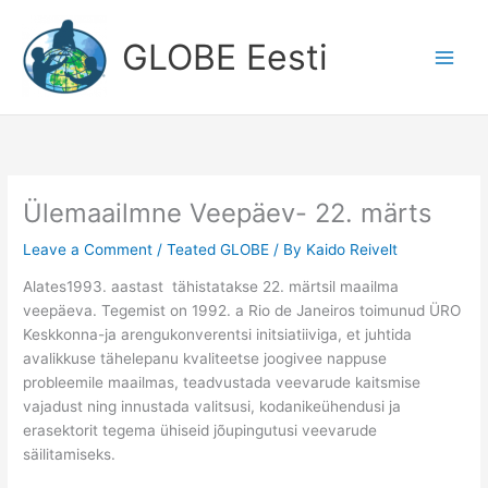
Skip
to
GLOBE Eesti
content
Ülemaailmne Veepäev- 22. märts
Leave a Comment
/
Teated GLOBE
/ By
Kaido Reivelt
Alates1993. aastast tähistatakse 22. märtsil maailma
veepäeva. Tegemist on 1992. a Rio de Janeiros toimunud ÜRO
Keskkonna-ja arengukonverentsi initsiatiiviga, et juhtida
avalikkuse tähelepanu kvaliteetse joogivee nappuse
probleemile maailmas, teadvustada veevarude kaitsmise
vajadust ning innustada valitsusi, kodanikeühendusi ja
erasektorit tegema ühiseid jõupingutusi veevarude
säilitamiseks.