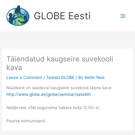
Skip
to
GLOBE Eesti
content
Täiendatud kaugseire suvekooli
kava
Leave a Comment
/
Teated GLOBE
/ By
Ketlin Reis
Nüüdsest on saadaval kaugseire suvekooli täpne kava
http://www.globe.ee/globe/seminar/satelliit/
Nelijärvele võib kogunema hakata kella 12.00-st.
Peatse kohtumiseni!