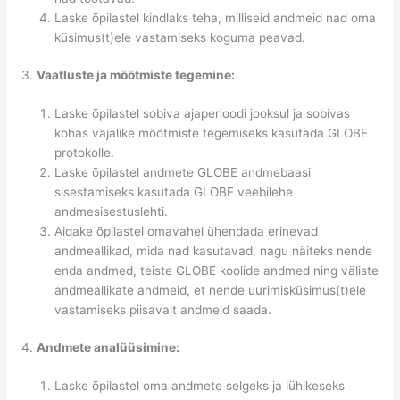
Laske õpilastel kindlaks teha, milliseid andmeid nad oma
küsimus(t)ele vastamiseks koguma peavad.
Vaatluste ja mõõtmiste tegemine:
Laske õpilastel sobiva ajaperioodi jooksul ja sobivas
kohas vajalike mõõtmiste tegemiseks kasutada GLOBE
protokolle.
Laske õpilastel andmete GLOBE andmebaasi
sisestamiseks kasutada GLOBE veebilehe
andmesisestuslehti.
Aidake õpilastel omavahel ühendada erinevad
andmeallikad, mida nad kasutavad, nagu näiteks nende
enda andmed, teiste GLOBE koolide andmed ning väliste
andmeallikate andmeid, et nende uurimisküsimus(t)ele
vastamiseks piisavalt andmeid saada.
Andmete analüüsimine:
Laske õpilastel oma andmete selgeks ja lühikeseks