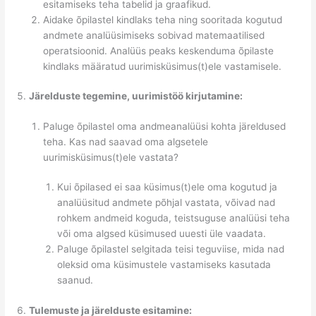
esitamiseks teha tabelid ja graafikud.
Aidake õpilastel kindlaks teha ning sooritada kogutud
andmete analüüsimiseks sobivad matemaatilised
operatsioonid. Analüüs peaks keskenduma õpilaste
kindlaks määratud uurimisküsimus(t)ele vastamisele.
Järelduste tegemine, uurimistöö kirjutamine:
Paluge õpilastel oma andmeanalüüsi kohta järeldused
teha. Kas nad saavad oma algsetele
uurimisküsimus(t)ele vastata?
Kui õpilased ei saa küsimus(t)ele oma kogutud ja
analüüsitud andmete põhjal vastata, võivad nad
rohkem andmeid koguda, teistsuguse analüüsi teha
või oma algsed küsimused uuesti üle vaadata.
Paluge õpilastel selgitada teisi teguviise, mida nad
oleksid oma küsimustele vastamiseks kasutada
saanud.
Tulemuste ja järelduste esitamine: