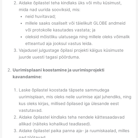
Aidake õpilastel teha kindlaks üks või mitu küsimust,
mida nad uurida sooviksid, mis:
neid huvitavad;
millele saaks osaliselt või täielikult GLOBE andmeid
või protokolle kasutades vastata; ja
oleksid mõistliku ulatusega ning millele oleks võimalik
etteantud aja jooksul vastus leida.
Vajadusel julgustage õpilasi projekti käigus küsimuste
juurde uuesti tagasi pöörduma.
Uurimisplaani koostamine ja uurimisprojekti
kavandamine:
Laske õpilastel koostada täpsete sammudega
uurimisplaan, mis oleks neile uurimise ajal juhendiks, ning
kus oleks kirjas, millised õpilased iga ülesande eest
vastutavad.
Aidake õpilastel kindlaks teha nendele kättesaadavad
allikad (näiteks kohalikud teadlased).
Aidake õpilastel paika panna aja- ja ruumiskaalad, milles
nad töötavad.