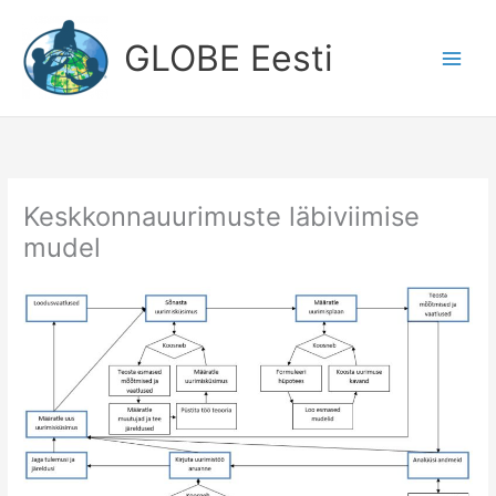
Skip
to
GLOBE Eesti
content
Keskkonnauurimuste läbiviimise
mudel