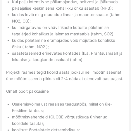
Kui palju intensiivne põllumajandus, heitvesi ja jääkmuda
pikaajalise keskmisena kohalikku õhku saastab (NH3);
kuidas levib ning muundub linna- ja maanteesaaste (tahm,
NO2, O3);
kui märgatavad on väävlirikaste kütuste põletamise
tagajärjed kohalikus ja laiemas mastaabis (tahm, SO2);
kuidas põletamine eramajades võib mõjutada kohalikku
õhku ( tahm, NO2 );
saastetasemed erinevates kohtades (k.a. Prantsusmaal) ja
lokaalse ja kaugkande osakaal (tahm).
Projekti raames tegid koolid aasta jooksul neli mõõtmisseeriat,
ühe mõõtmisseeria pikkus oli 2-4 nädalat olenevalt aastaajast.
Omalt poolt pakkusime
Osalemisvõimalust reaalses teadustöös, millel on üle-
Eestiline tähtsus;
mõõtmisvahendeid (GLOBE võrgustikuga ühinenud
koolidele tasuta);
koolitust õpetajatele detsembrikuus;