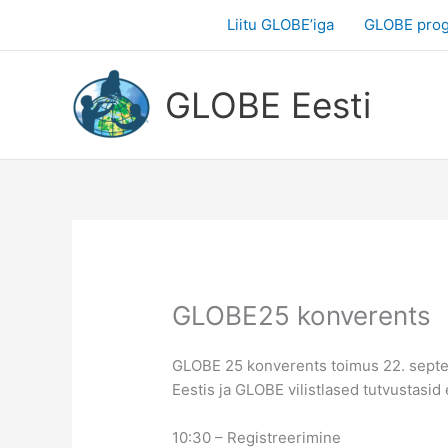
Skip
Liitu GLOBE’iga
GLOBE pro
to
content
GLOBE Eesti
GLOBE25 konverents
GLOBE 25 konverents toimus 22. sept
Eestis ja GLOBE vilistlased tutvustasid
10:30 – Registreerimine