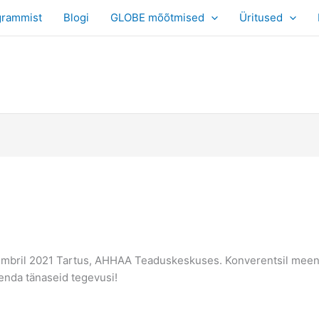
grammist
Blogi
GLOBE mõõtmised
Üritused
embril 2021 Tartus, AHHAA Teaduskeskuses. Konverentsil mee
 enda tänaseid tegevusi!