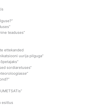
is
alguse?”
duses”
mine teaduses”
ste ettekanded
katsiooni uurija pilguga”
 õpetajaks”
sed sordiaretuses“
eteoroloogiasse
“
kond?”
 EUMETSATis”
 esitlus