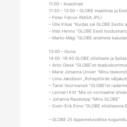
11:00 – Avasõnad
11:30 – 13:00 – GLOBE maailmas ja Eest
– Peter Falcon (NASA JPL)
– Ülle Kikas “Kuidas sai GLOBE Eestis 
– Imbi Henno “GLOBE Eesti loodushari
– Marko Mägi “GLOBE andmete kasuta
13:00 – lõuna
14:00 -16:40 GLOBE vilistlaste ja õpila
– Arko Olesk “GLOBE’ist teaduskommuni
– Marie Johanna Univer “Minu teekond
– Liina Jakobson „Rohepöörde väljakut
– Tanel Voormansik “
GLOBE’ist radarm
– Lennart Kitt “Mis on normaalne ühis
– Johanna Raudsepp “Minu GLOBE”
– Sven-Erik Enno “GLOBE vilistlasena
– GLOBE 25 õppemetoodilise kogumiku