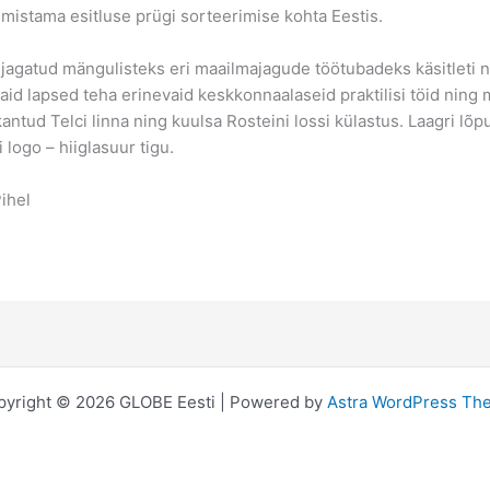
lmistama esitluse prügi sorteerimise kohta Eestis.
jagatud mängulisteks eri maailmajagude töötubadeks käsitleti 
id lapsed teha erinevaid keskkonnaalaseid praktilisi töid ni
tud Telci linna ning kuulsa Rosteini lossi külastus. Laagri lõpus
 logo – hiiglasuur tigu.
Pihel
pyright © 2026 GLOBE Eesti | Powered by
Astra WordPress Th