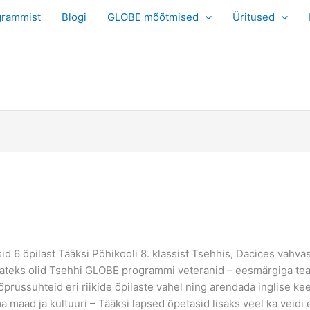
grammist
Blogi
GLOBE mõõtmised
Üritused
esid 6 õpilast Tääksi Põhikooli 8. klassist Tsehhis, Dacices vah
viijateks olid Tsehhi GLOBE programmi veteranid – eesmärgiga te
ussuhteid eri riikide õpilaste vahel ning arendada inglise keelt
ma maad ja kultuuri – Tääksi lapsed õpetasid lisaks veel ka veidi