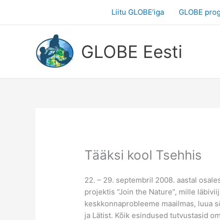
Skip
Liitu GLOBE’iga
GLOBE pro
to
content
GLOBE Eesti
Tääksi kool Tsehhis
22. – 29. septembril 2008. aastal osal
projektis “Join the Nature”, mille läbi
keskkonnaprobleeme maailmas, luua sõpr
ja Lätist. Kõik esindused tutvustasid o