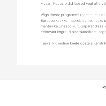
– Jaan. Kodus pidid lapsed veel ette va
Väga tiheda programmi raames, mis oli 
Euroopa keskkonnaprobleeme, lisaks sa
mahtus ka Unesco kultuuripärandisse kan
eelnevalt kogutud plastpudelitest laagri
Tääksi PK inglise keele õpetaja Kersti 
Co