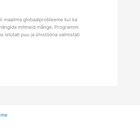
nii maailma globaalprobleeme kui ka
ng mängida mitmeid mänge. Programmi
 istutati puu ja ühistööna valmistati
eme