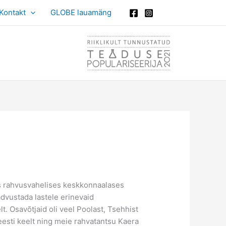
Kontakt
GLOBE lauamäng
vas rahvusvahelises keskkonnaalases
advustada lastele erinevaid
. Osavõtjaid oli veel Poolast, Tsehhist
 eesti keelt ning meie rahvatantsu Kaera