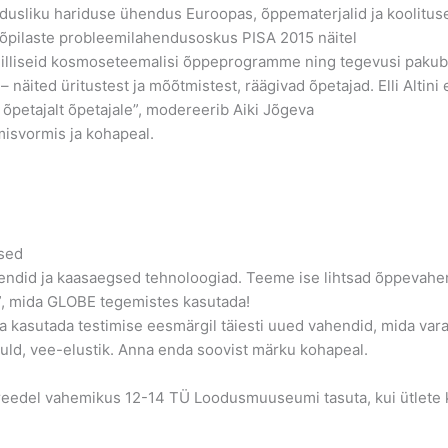
adusliku hariduse ühendus Euroopas, õppematerjalid ja koolitu
 õpilaste probleemilahendusoskus PISA 2015 näitel
milliseid kosmoseteemalisi õppeprogramme ning tegevusi paku
näited üritustest ja mõõtmistest, räägivad õpetajad. Elli Altini
õpetajalt õpetajale”, modereerib Aiki Jõgeva
misvormis ja kohapeal.
8
used
ahendid ja kaasaegsed tehnoloogiad. Teeme ise lihtsad õppevahe
d”, mida GLOBE tegemistes kasutada!
 kasutada testimise eesmärgil täiesti uued vahendid, mida varas
muld, vee-elustik. Anna enda soovist märku kohapeal.
eedel vahemikus 12-14 TÜ Loodusmuuseumi tasuta, kui ütlete ka