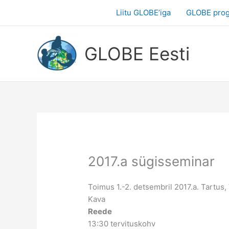
Skip
Liitu GLOBE’iga
GLOBE pro
to
content
GLOBE Eesti
2017.a sügisseminar
Toimus 1.-2. detsembril 2017.a. Tartu
Kava
Reede
13:30 tervituskohv