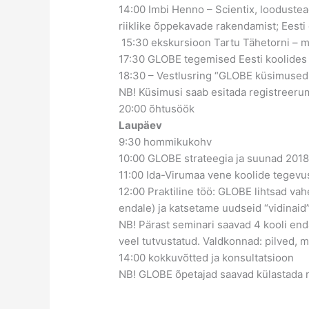
14:00 Imbi Henno –
Scientix, looduste
riiklike õppekavade rakendamist;
Eesti
15:30 ekskursioon Tartu Tähetorni – 
17:30 GLOBE tegemised Eesti koolides – 
18:30 – Vestlusring “GLOBE küsimused 
NB! Küsimusi saab esitada registreeru
20:00 õhtusöök
Laupäev
9:30 hommikukohv
10:00 GLOBE strateegia ja suunad 201
11:00 Ida-Virumaa vene koolide tegev
12:00 Praktiline töö: GLOBE lihtsad v
endale) ja katsetame uudseid “vidinai
NB! Pärast seminari saavad 4 kooli enda
veel tutvustatud. Valdkonnad: pilved, 
14:00 kokkuvõtted ja konsultatsioon
NB! GLOBE õpetajad saavad külastada r