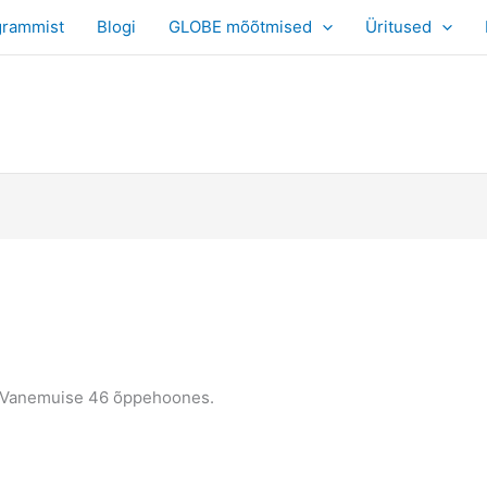
grammist
Blogi
GLOBE mõõtmised
Üritused
s, Vanemuise 46 õppehoones.