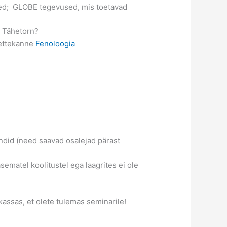
sed;
GLOBE tegevused, mis toetavad
b Tähetorn?
 ettekanne
Fenoloogia
ndid (need saavad osalejad pärast
ematel koolitustel ega laagrites ei ole
ssas, et olete tulemas seminarile!