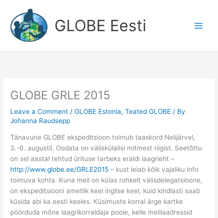
Skip
to
GLOBE Eesti
content
GLOBE GRLE 2015
Leave a Comment
/
GLOBE Estonia
,
Teated GLOBE
/ By
Johanna Raudsepp
Tänavune GLOBE ekspeditsioon toimub taaskord Nelijärvel,
3.-6. augustil. Oodata on väliskülalisi mitmest riigist. Seetõttu
on sel aastal tehtud ürituse tarbeks eraldi laagrieht –
http://www.globe.ee/GRLE2015
– kust leiab kõik vajaliku info
toimuva kohta. Kuna meil on külas rohkelt välisdelegatsioone,
on ekspeditsiooni ametlik keel inglise keel, kuid kindlasti saab
küsida abi ka eesti keeles. Küsimuste korral ärge kartke
pöörduda mõne laagrikorraldaja poole, kelle meiliaadressid