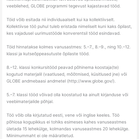
veebilehed, GLOBE programmi tegevust kajastavad tööd.
Töid võib esitada nii individuaalselt kui ka kollektiivselt.
Kollektiivse töö puhul tuleb eristada nimeliselt kuni kaks õpilast,
kes vajadusel uurimustööde konverentsil tööd esindavad.
Töid hinnatakse kolmes vanusastmes: 5.–7., 8.–9., ning 10.–12.
klassi ja kutseõppeasutuste õpilaste tööd.
8.–12. klassi konkursitööd peavad põhinema koostaja(te)
kogutud materjalil (vaatlused, mõõtmised, küsitlused jne) või
GLOBE andmebaasi andmetel (http://www.globe.gov/).
5.–7. klassi tööd võivad olla koostatud ka ainult kirjanduse või
veebimaterjalide põhjal.
Töö võib olla kirjutatud eesti, vene või inglise keeles. Töö
põhiosa kogupikkus ei tohiks esimeses kahes vanuseastmes
ületada 15 lehekülge, kolmandas vanuseastmes 20 lehekülge.
Miinimummaht ei ole määratletud.