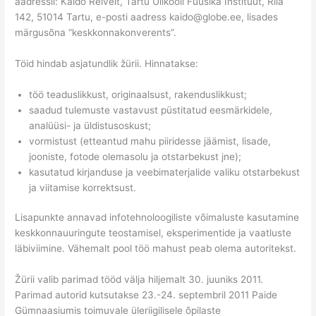
aadressil: Kaido Reivelt, Tartu Ülikooli Füüsika Instituut, Riia
142, 51014 Tartu, e-posti aadress kaido@globe.ee, lisades
märgusõna “keskkonnakonverents”.
Töid hindab asjatundlik žürii. Hinnatakse:
töö teaduslikkust, originaalsust, rakenduslikkust;
saadud tulemuste vastavust püstitatud eesmärkidele,
analüüsi- ja üldistusoskust;
vormistust (etteantud mahu piiridesse jäämist, lisade,
jooniste, fotode olemasolu ja otstarbekust jne);
kasutatud kirjanduse ja veebimaterjalide valiku otstarbekust
ja viitamise korrektsust.
Lisapunkte annavad infotehnoloogiliste võimaluste kasutamine
keskkonnauuringute teostamisel, eksperimentide ja vaatluste
läbiviimine. Vähemalt pool töö mahust peab olema autoritekst.
Žürii valib parimad tööd välja hiljemalt 30. juuniks 2011.
Parimad autorid kutsutakse 23.-24. septembril 2011 Paide
Gümnaasiumis toimuvale üleriigilisele õpilaste