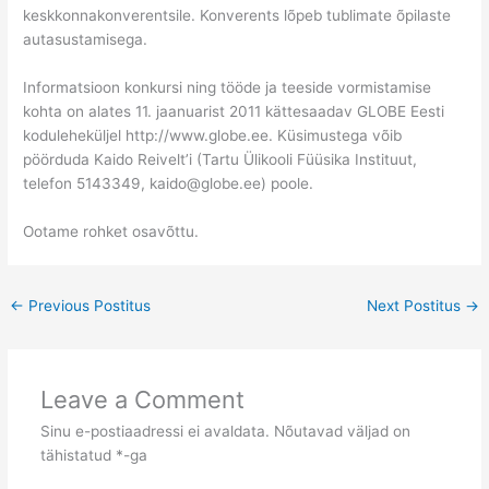
keskkonnakonverentsile. Konverents lõpeb tublimate õpilaste
autasustamisega.
Informatsioon konkursi ning tööde ja teeside vormistamise
kohta on alates 11. jaanuarist 2011 kättesaadav GLOBE Eesti
koduleheküljel http://www.globe.ee. Küsimustega võib
pöörduda Kaido Reivelt’i (Tartu Ülikooli Füüsika Instituut,
telefon 5143349, kaido@globe.ee) poole.
Ootame rohket osavõttu.
←
Previous Postitus
Next Postitus
→
Leave a Comment
Sinu e-postiaadressi ei avaldata.
Nõutavad väljad on
tähistatud
*
-ga