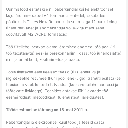
Uurimistööd esitatakse nii paberkandjal kui ka elektroonsel
kujul (nummerdatud A4 formaadis lehtedel, kasutades
põhitekstis Times New Roman kirja suurusega 12 punkti ning
ühest reavahet ja andmekandjal või e-kirja manusena,
soovitavalt MS WORD formaadis).
Töö tiitellehel peavad olema järgmised andmed: töö pealkiri,
töö teostaja(te) ees- ja perekonnanimi, klass; töö juhendaja(te)
nimi ja ametikoht, kooli nimetus ja aasta.
Tööle lisatakse eestikeelsed teesid (üks lehekülg) ja
inglisekeelne resümee (kuni pool lehekülge). Samuti esitatakse
teesidena veebilehtede tutvustus (koos veebilehe aadressi ja
töötavate linkidega). Teesides antakse lühiülevaade töö
eesmärkidest, metoodikast, tulemustest, järeldustest.
Tööde esitamise tähtaeg on 15. mai 2011. a.
Paberkandjal ja elektroonsel kujul tööd ja teesid saata