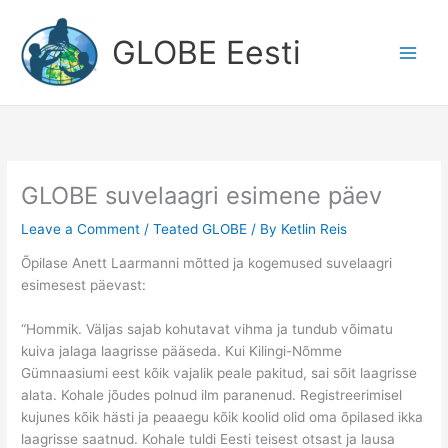
Skip
to
GLOBE Eesti
content
GLOBE suvelaagri esimene päev
Leave a Comment
/
Teated GLOBE
/ By
Ketlin Reis
Õpilase Anett Laarmanni mõtted ja kogemused suvelaagri
esimesest päevast:
“Hommik. Väljas sajab kohutavat vihma ja tundub võimatu
kuiva jalaga laagrisse pääseda. Kui Kilingi-Nõmme
Gümnaasiumi eest kõik vajalik peale pakitud, sai sõit laagrisse
alata. Kohale jõudes polnud ilm paranenud. Registreerimisel
kujunes kõik hästi ja peaaegu kõik koolid olid oma õpilased ikka
laagrisse saatnud. Kohale tuldi Eesti teisest otsast ja lausa