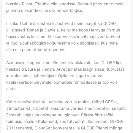
bussiga Riiast. Tšehhid olid laagrisse jõudnud päev enne meid
ja minu ülesandeks jäi olla nende tõlgiks.
Lisaks Tšehhi õpilastele külastavad meie laagrit ka GLOBE
vilistlased Tomas ja Daniela, kellel me koos Henryga Pärnus
bussi vastas käisime. Keskpäevaks olid vihmapilved taevast
läinud. Lõunasöögiks kogunesime kõik söögisaali, kus mina
sõin elu parimat böfstrogonovi.
Avamiseks kogunesime Jõulumäe laululavale, kus GLOBE lipu
heiskasid Laura ja Hendri. Arvet juhatas laagri sisse, tutvustas
korraldajaid ja juhendajaid. Õpilased jagati vastavalt
kaelakaartidel olevatele loomadele rühmadesse ja töö võis
alata.
Kahe sessiooni vältel uurisime vett ja mulda, räägiti GPSst,
atmosfäärist ja õpetati kasutama vernier (multimeeter) seadet.
Esmaabi vajas ka esimene puugiohver. Pärast õhtusööki
toimusid saalis ettekanded, kus tutvustati Jõulumäed, GLOBE
2011 tegemisi, CloudSat konverentsi ja GLOBE Tšehhi mänge.