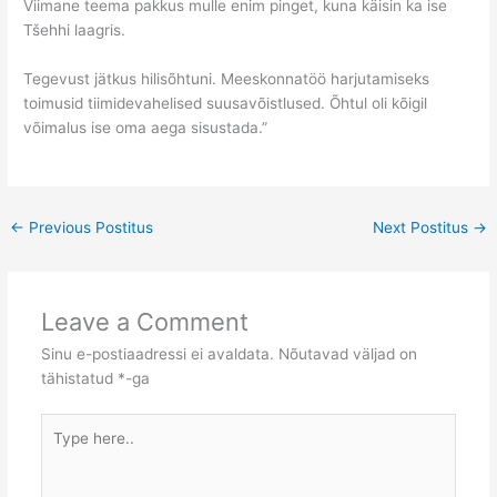
Viimane teema pakkus mulle enim pinget, kuna käisin ka ise
Tšehhi laagris.
Tegevust jätkus hilisõhtuni. Meeskonnatöö harjutamiseks
toimusid tiimidevahelised suusavõistlused. Õhtul oli kõigil
võimalus ise oma aega sisustada.”
←
Previous Postitus
Next Postitus
→
Leave a Comment
Sinu e-postiaadressi ei avaldata.
Nõutavad väljad on
tähistatud
*
-ga
Type
here..