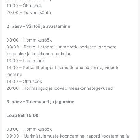
19:00 – Õhtusöök
20:00 – Tutvumisõhtu
2. päev – Välitöö ja avastamine
08:00 – Hommikusöök
09:00 – Retke II etapp: Uurimisretk looduses: andmete
kogumine ja keskkonna uurimine
13:00 – Lõunasöök
14:00 – Retke III etapp: tulemuste analüüsimine, videote
loomine
19:00 – Õhtusöök
20:00 – Rollimängud ja loovad meeskonnategevused
3. päev – Tulemused ja jagamine
Lõpp kell 15:00
08:00 – Hommikusöök
09:00 – Uurimistulemuste koondamine, raporti koostamine ja