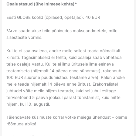
Osalustasud (ühe inimese kohta)*
Eesti GLOBE koolid (õpilased, õpetajad): 40 EUR
*Arve saadetakse teile põhinedes makseandmetele, mille
sisestasite vormis.
Kui te ei saa osaleda, andke meile sellest teada võimalikult
kiiresti. Tagasimakseid ei tehta, kuid osaleja saab vahetada
teise osaleja vastu. Kui te ei ilmu üritusele ilma eelneva
teatamiseta (hiljemalt 14 päeva enne sündmust), rakendub
100 EUR suurune puudumistasu (esitame arve). Palun andke
meile teada hiljemalt 14 päeva enne üritust. Erakorralistel
juhtudel võite meile hiljem teatada, kuid sel juhul esitage
tervisetõend 5 päeva jooksul pärast tühistamist, kuid mitte
hiljem, kui 10. augustil.
Täiendavate küsimuste korral võtke meiega ühendust – oleme
rõõmuga abiks!