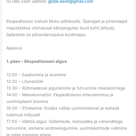
GLOBE Eesti üldmeil:
globe.eesti@gmail.com
Ekspeditsioon toimub Muhu põhikoolis. Õpetajad ja juhendajad
majutatakse võimalusel kämpingutes (kuni kohti jätkub),
õpilastele on põrandamajutus koolimajas.
Ajakava
1. päev – Ekspeditsiooni algus
12:00 – Saabumine ja avamine
12:30 – Lõunasöök
13:30 – Rühmadesse jagunemine ja tutvumine meeskonnaga
14:00 – Meeskonnatöö: Ekspeditsiooni ettevalmistus ja
uurimisplaani loomine
16:00 – Ettekanne: Kuidas valida uurimisteemat ja esitada
tulemusi mõjusalt
17:00 – Välitöö algus: töölehtede, metoodika ja vahenditega
tutvumine, esmane andmekogumine, uurimiskohtade valimine
ja retke esimene etapp