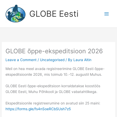
Skip
to
GLOBE Eesti
content
GLOBE õppe-ekspeditsioon 2026
Leave a Comment
/
Uncategorised
/ By
Laura Altin
Meil on hea meel avada registreerimine GLOBE Eesti õppe-
ekspeditsioonile 2026, mis toimub 10.-12. augustil Muhus.
GLOBE Eesti õppe-ekspeditsioon korraldatakse koostöös
GLOBE Eesti, Muhu Põhikooli ja GLOBE vabatahtlikega.
Ekspeditsioonile registreerumine on avatud siin 25 maini:
https://forms.gle/fs4nSoeRCbSUsh7z5