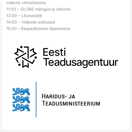
videote viimistlemine
11:00 – GLOBE mängud ja viktoriin
13:00 – Lõunasöök
14:00 – Videode esitlused
15:00 – Ekspeditsiooni lõpetamine