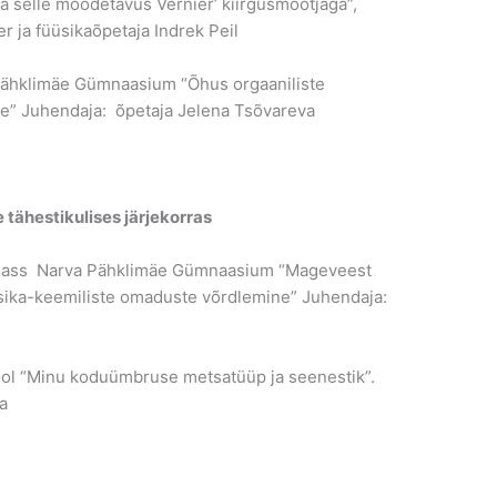
a selle mõõdetavus Vernier’ kiirgusmõõtjaga”,
r ja füüsikaõpetaja Indrek Peil
 Pähklimäe Gümnaasium “Õhus orgaaniliste
ine” Juhendaja: õpetaja Jelena Tsõvareva
e tähestikulises järjekorras
 klass Narva Pähklimäe Gümnaasium “Mageveest
üsika-keemiliste omaduste võrdlemine” Juhendaja:
kool “Minu koduümbruse metsatüüp ja seenestik”.
a