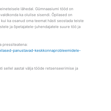
teineteisele lähedal. Gümnaasiumi tööd on
valdkonda ka olulise sisendi. Õpilased on
kui ka osanud oma teemat hästi seostada teiste
tele ja õpetajatele-juhendajatele suure töö ja
a pressiteatena:
opilased-panustavad-keskkonnaprobleemidele-
 sellel aastal välja tööde retsenseerimise ja