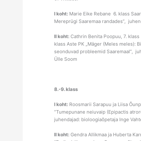
I koht:
Marie Eike Rebane 6. klass Saa
Mereprügi Saaremaa randades”, juhenda
II koht:
Cathrin Benita Poopuu, 7. klas
klass Aste PK „Mäger (Meles meles): B
seonduvad probleemid Saaremaal”, juhe
Ülle Soom
8.-9. klass
I koht:
Roosmarii Sarapuu ja Liisa Õu
“Tumepunane neiuvaip (Epipactis atror
juhendajad: bioloogiaõpetaja Inge Vaht
II koht:
Gendra Allikmaa ja Huberta Ka