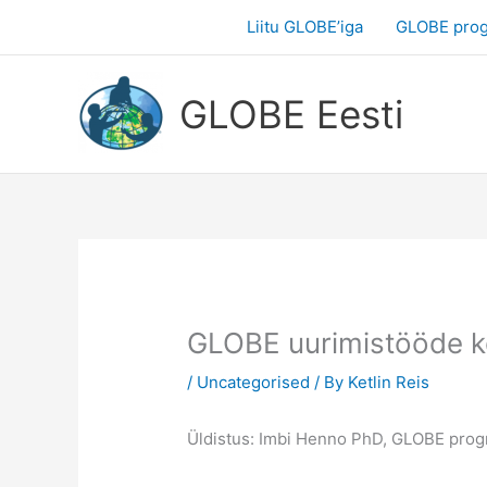
Skip
Liitu GLOBE’iga
GLOBE pro
to
content
GLOBE Eesti
GLOBE uurimistööde k
/
Uncategorised
/ By
Ketlin Reis
Üldistus: Imbi Henno PhD, GLOBE progra