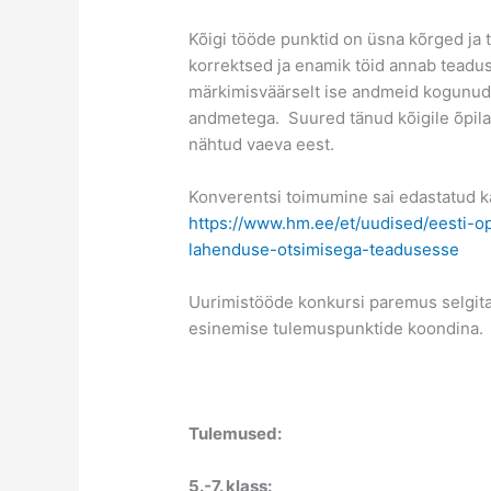
Kõigi tööde punktid on üsna kõrged ja 
korrektsed ja enamik töid annab teadus
märkimisväärselt ise andmeid kogunud 
andmetega. Suured tänud kõigile õpilas
nähtud vaeva eest.
Konverentsi toimumine sai edastatud k
https://www.hm.ee/et/uudised/eesti-
lahenduse-otsimisega-teadusesse
Uurimistööde konkursi paremus selgitati
esinemise tulemuspunktide koondina.
Tulemused:
5.-7. klass: