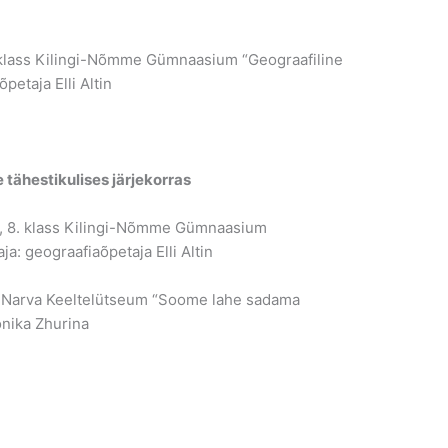
. klass Kilingi-Nõmme Gümnaasium “Geograafiline
etaja Elli Altin
e tähestikulises järjekorras
i, 8. klass Kilingi-Nõmme Gümnaasium
a: geograafiaõpetaja Elli Altin
ö, Narva Keeltelütseum “Soome lahe sadama
nika Zhurina