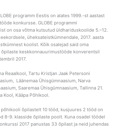
LOBE programm Eestis on alates 1999.-st aastast
imistööde konkursse. GLOBE programmi
st on osa võtma kutsutud üldhariduskoolide 5.–12.
 Seekordsele, üheksateistkümnendale, 2017. aasta
stkümnest koolist. Kõik osalejad said oma
el õpilaste keskkonnauurimustööde konverentsil
tembril 2017.
inna Reaalkool, Tartu Kristjan Jaak Petersoni
asium, Läänemaa Ühisgümnaasium, Narva
aasium, Saaremaa Ühisgümnaasium, Tallinna 21.
 Kool, Kääpa Põhikool.
põhikooli õpilastelt 10 tööd, kusjuures 2 tööd on
öd 8-9. klasside õpilaste poolt. Kuna osadel töödel
 konkurssi 2017 panustas 33 õpilast ja neid juhendas