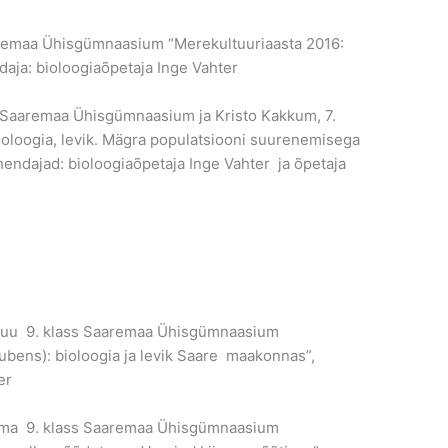
remaa Ühisgümnaasium “Merekultuuriaasta 2016:
ja: bioloogiaõpetaja Inge Vahter
s Saaremaa Ühisgümnaasium ja Kristo Kakkum, 7.
ioloogia, levik. Mägra populatsiooni suurenemisega
ndajad: bioloogiaõpetaja Inge Vahter ja õpetaja
npuu 9. klass Saaremaa Ühisgümnaasium
ubens): bioloogia ja levik Saare maakonnas”,
er
rma 9. klass Saaremaa Ühisgümnaasium