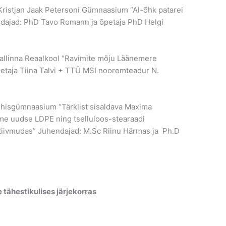
 Kristjan Jaak Petersoni Gümnaasium “Al-õhk patarei
endajad: PhD Tavo Romann ja õpetaja PhD Helgi
Tallinna Reaalkool “Ravimite mõju Läänemere
petaja Tiina Talvi + TTÜ MSI nooremteadur N.
Ühisgümnaasium “Tärklist sisaldava Maxima
lme uudse LDPE ning tselluloos-stearaadi
iivmudas” Juhendajad: M.Sc Riinu Härmas ja Ph.D
tähestikulises järjekorras