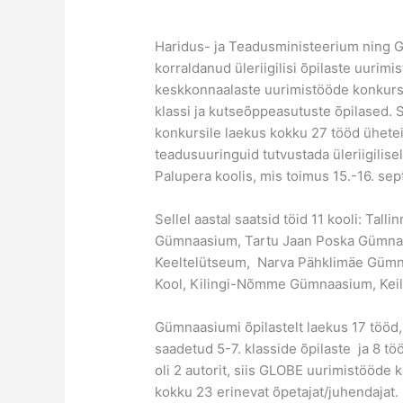
Haridus- ja Teadusministeerium ning G
korraldanud üleriigilisi õpilaste uur
keskkonnaalaste uurimistööde konkursi
klassi ja kutseõppeasutuste õpilased.
konkursile laekus kokku 27 tööd ühetei
teadusuuringuid tutvustada üleriigilis
Palupera koolis, mis toimus 15.-16. sep
Sellel aastal saatsid töid 11 kooli: Tall
Gümnaasium, Tartu Jaan Poska Gümna
Keeltelütseum, Narva Pähklimäe Gümn
Kool, Kilingi-Nõmme Gümnaasium, Keila
Gümnaasiumi õpilastelt laekus 17 tööd, 
saadetud 5-7. klasside õpilaste ja 8 tö
oli 2 autorit, siis GLOBE uurimistööde
kokku 23 erinevat õpetajat/juhendajat.