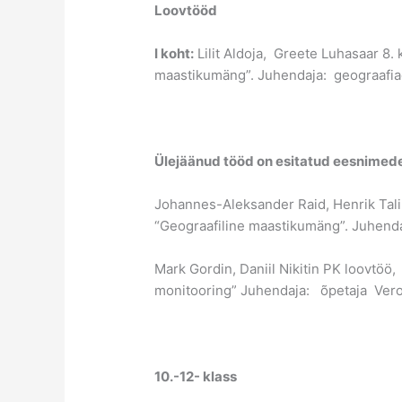
Loovtööd
I koht:
Lilit Aldoja, Greete Luhasaar 8
maastikumäng”. Juhendaja: geograafiaõp
Ülejäänud tööd on esitatud eesnimed
Johannes-Aleksander Raid, Henrik Tal
“Geograafiline maastikumäng”. Juhendaj
Mark Gordin, Daniil Nikitin PK loovtö
monitooring” Juhendaja: õpetaja Vero
10.-12- klass