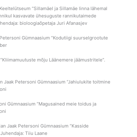
Keeltelütseum “Sillamäel ja Sillamäe linna lähemal
annikul kasvavate ühesuguste rannikutaimede
uhendaja: bioloogiaõpetaja Juri Afanasjev
ak Petersoni Gümnaasium “Kodutiigi suurselgrootute
õber
l “Kliimamuutuste mõju Läänemere jäämustritele”.
jan Jaak Petersoni Gümnaasium “Jahiulukite toitmine
oni
ersoni Gümnaasium “Magusained meie toidus ja
oni
tjan Jaak Petersoni Gümnaasium “Kasside
Juhendaja: Tiiu Laane