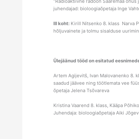
“Radioaktiivne radoon Saaremaa õhus j
juhendajad: bioloogiaõpetaja Inge Vahte
III koht:
Kirill Nitsenko 8. klass Narva
hõljuvainete ja tolmu sisalduse uurim
Ülejäänud tööd on esitatud eesnimed
Artem Agijevitš, Ivan Malovanenko 8.
saadud jäävee ning töötlemata vee fü
õpetaja Jelena Tsõvareva
Kristina Vaarend 8. klass, Kääpa Põhi
Juhendaja: bioloogiaõpetaja Aiki Jõgev