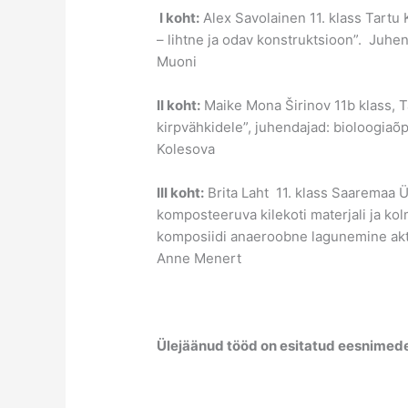
I koht:
Alex Savolainen 11. klass Tartu
– lihtne ja odav konstruktsioon”. Juh
Muoni
II koht:
Maike Mona Širinov 11b klass, 
kirpvähkidele”, juhendajad: bioloogiaõ
Kolesova
III koht:
Brita Laht 11. klass Saaremaa 
komposteeruva kilekoti materjali ja ko
komposiidi anaeroobne lagunemine akt
Anne Menert
Ülejäänud tööd on esitatud eesnimede 