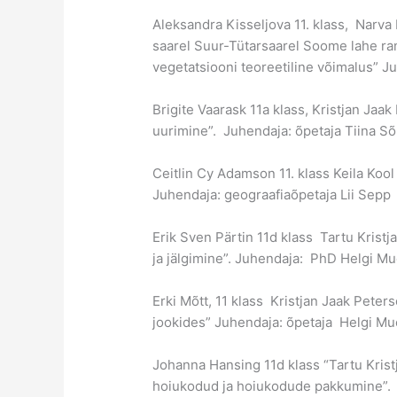
Aleksandra Kisseljova 11. klass, Narva 
saarel Suur-Tütarsaarel Soome lahe r
vegetatsiooni teoreetiline võimalus” J
Brigite Vaarask 11a klass, Kristjan Ja
uurimine”. Juhendaja: õpetaja Tiina S
Ceitlin Cy Adamson 11. klass Keila Koo
Juhendaja: geograafiaõpetaja Lii Sepp
Erik Sven Pärtin 11d klass Tartu Krist
ja jälgimine”. Juhendaja: PhD Helgi Mu
Erki Mõtt, 11 klass Kristjan Jaak Pet
jookides” Juhendaja: õpetaja Helgi Mu
Johanna Hansing 11d klass “Tartu Kris
hoiukodud ja hoiukodude pakkumine”. 