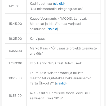
Kadri Leetmaa (
slaidid
)
14:15:00
“Uurimismeetodid inimgeograafias”
Kaupo Voormantsik “MODIS, Landsat,
15:45:00
Meteosat ja Ida-Virumaa varjatud
saladused”(
slaidid
)
16:25:00
Kohvipaus
Marko Kaasik “Õhusaaste projekti tulemuste
16:55:00
analüüs”
17:40:00
Imbi Henno “PISA testi tulemused”
Laura Altin “Mis teemadel ja millistel
18:25:00
meetoditel kirjutatakse bakalaureusetöid
Tartu Ülikoolis?” (
slaidid
)
Ave Vitsut “Uurimuslike tööde ideid GIFT
18:55:00
seminarilt Viinis 2013”