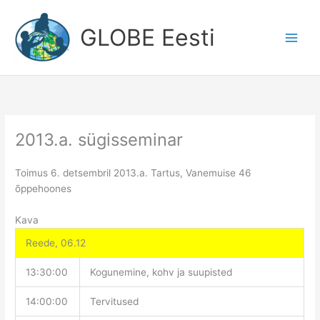
Skip
to
GLOBE Eesti
content
2013.a. sügisseminar
Toimus 6. detsembril 2013.a. Tartus, Vanemuise 46
õppehoones
Kava
Reede, 06.12
13:30:00
Kogunemine, kohv ja suupisted
14:00:00
Tervitused