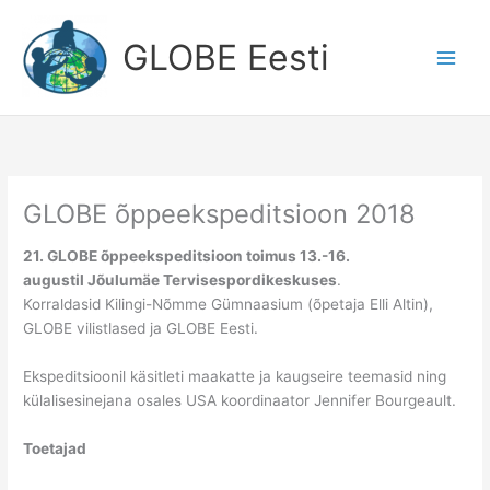
Skip
to
GLOBE Eesti
content
GLOBE õppeekspeditsioon 2018
21. GLOBE õppeekspeditsioon toimus 13.-16.
augustil Jõulumäe Tervisespordikeskuses
.
Korraldasid Kilingi-Nõmme Gümnaasium (õpetaja Elli Altin),
GLOBE vilistlased ja GLOBE Eesti.
Ekspeditsioonil käsitleti maakatte ja kaugseire teemasid ning
külalisesinejana osales USA koordinaator Jennifer Bourgeault.
Toetajad