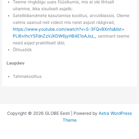
Teeme ringkäigu uues füüsikumis, mis ei ole lihtsalt
uitamine, ikka sisuliselt asjalik;
Satelliidiandmete kasutamise koolitus, arvutiklassis. Oleme
valmis saanud neli videot mis neist asjust räägivad,
https://www.youtube.com/watch?
v=S-3FQvBXnfs&list=
PLl6vIhcYSFdnZzVJXDW6jyHB4E1oA
Jxz_
, seminaril teeme
need asjad praktiliselt läbi;
Õhtusöök
Laupäev
Tahmakoolitus
Copyright © 2026 GLOBE Eesti | Powered by
Astra WordPress
Theme