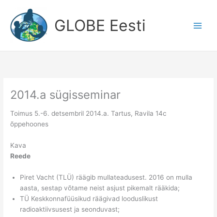
Skip
to
GLOBE Eesti
content
2014.a sügisseminar
Toimus 5.-6. detsembril 2014.a. Tartus, Ravila 14c
õppehoones
Kava
Reede
Piret Vacht (TLÜ) räägib mullateadusest. 2016 on mulla
aasta, sestap võtame neist asjust pikemalt rääkida;
TÜ Keskkonnafüüsikud räägivad looduslikust
radioaktiivsusest ja seonduvast;