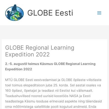
Skip
to
GLOBE Eesti
content
GLOBE Regional Learning
Expedition 2022
2.-5. augustil toimus Käsmus GLOBE Regional Learning
Expedition 2022
MTÜ GLOBE Eesti eestvedamisel ja GLOBE õpilaste-vilistlaste
toel toimus ekspeditsioon juba 25. korda. Sel aastal osales va
160 õpilast, õpetajat ja teadlast nii Eestist kui välismaalt.
Teadushuvilised noored uurisid koostöös NASA ja Eesti
teadlastega Käsmu looduse erinevaid aspekte ning täiendasid
oma mõõtmistega satelliitide poolt kogutud andmeid. Enda