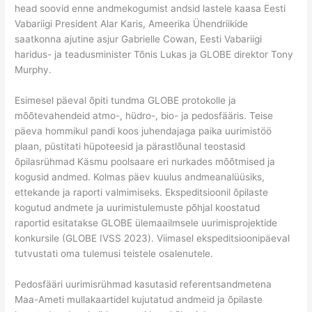
head soovid enne andmekogumist andsid lastele kaasa Eesti
Vabariigi President Alar Karis, Ameerika Ühendriikide
saatkonna ajutine asjur Gabrielle Cowan, Eesti Vabariigi
haridus- ja teadusminister Tõnis Lukas ja GLOBE direktor Tony
Murphy.
Esimesel päeval õpiti tundma GLOBE protokolle ja
mõõtevahendeid atmo-, hüdro-, bio- ja pedosfääris. Teise
päeva hommikul pandi koos juhendajaga paika uurimistöö
plaan, püstitati hüpoteesid ja pärastlõunal teostasid
õpilasrühmad Käsmu poolsaare eri nurkades mõõtmised ja
kogusid andmed. Kolmas päev kuulus andmeanalüüsiks,
ettekande ja raporti valmimiseks. Ekspeditsioonil õpilaste
kogutud andmete ja uurimistulemuste põhjal koostatud
raportid esitatakse GLOBE ülemaailmsele uurimisprojektide
konkursile (GLOBE IVSS 2023). Viimasel ekspeditsioonipäeval
tutvustati oma tulemusi teistele osalenutele.
Pedosfääri uurimisrühmad kasutasid referentsandmetena
Maa-Ameti mullakaartidel kujutatud andmeid ja õpilaste