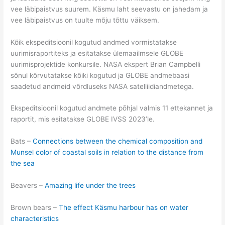
vee läbipaistvus suurem. Käsmu laht seevastu on jahedam ja
vee läbipaistvus on tuulte mõju tõttu väiksem.
Kõik ekspeditsioonil kogutud andmed vormistatakse
uurimisraportiteks ja esitatakse ülemaailmsele GLOBE
uurimisprojektide konkursile. NASA ekspert Brian Campbelli
sõnul kõrvutatakse kõiki kogutud ja GLOBE andmebaasi
saadetud andmeid võrdluseks NASA satelliidiandmetega.
Ekspeditsioonil kogutud andmete põhjal valmis 11 ettekannet ja
raportit, mis esitatakse GLOBE IVSS 2023’le.
Bats –
Connections between the chemical composition and
Munsel color of coastal soils in relation to the distance from
the sea
Beavers –
Amazing life under the trees
Brown bears –
The effect Käsmu harbour has on water
characteristics