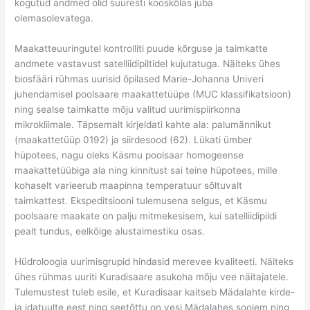
kogutud andmed olid suuresti kooskõlas juba
olemasolevatega.
Maakatteuuringutel kontrolliti puude kõrguse ja taimkatte
andmete vastavust satelliidipiltidel kujutatuga. Näiteks ühes
biosfääri rühmas uurisid õpilased Marie-Johanna Univeri
juhendamisel poolsaare maakattetüüpe (MUC klassifikatsioon)
ning sealse taimkatte mõju valitud uurimispiirkonna
mikrokliimale. Täpsemalt kirjeldati kahte ala: palumännikut
(maakattetüüp 0192) ja siirdesood (62). Lükati ümber
hüpotees, nagu oleks Käsmu poolsaar homogeense
maakattetüübiga ala ning kinnitust sai teine hüpotees, mille
kohaselt varieerub maapinna temperatuur sõltuvalt
taimkattest. Ekspeditsiooni tulemusena selgus, et Käsmu
poolsaare maakate on palju mitmekesisem, kui satelliidipildi
pealt tundus, eelkõige alustaimestiku osas.
Hüdroloogia uurimisgrupid hindasid merevee kvaliteeti. Näiteks
ühes rühmas uuriti Kuradisaare asukoha mõju vee näitajatele.
Tulemustest tuleb esile, et Kuradisaar kaitseb Mädalahte kirde-
ja idatuulte eest ning seetõttu on vesi Mädalahes soojem ning