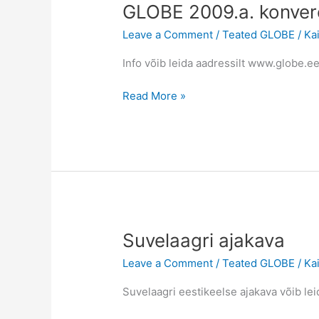
GLOBE 2009.a. konvere
Leave a Comment
/
Teated GLOBE
/
Ka
Info võib leida aadressilt www.globe.
GLOBE
Read More »
2009.a.
konverentsi
info
Suvelaagri ajakava
Leave a Comment
/
Teated GLOBE
/
Ka
Suvelaagri eestikeelse ajakava võib leida