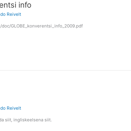
ntsi info
ido Reivelt
ee/doc/GLOBE_konverentsi_info_2009.pdf
ido Reivelt
 siit, ingliskeelsena siit.