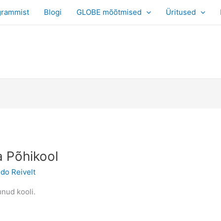
grammist
Blogi
GLOBE mõõtmised
Üritused
 Põhikool
ido Reivelt
nud kooli.