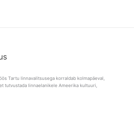
us
ös Tartu linnavalitsusega korraldab kolmapäeval,
t tutvustada linnaelanikele Ameerika kultuuri,