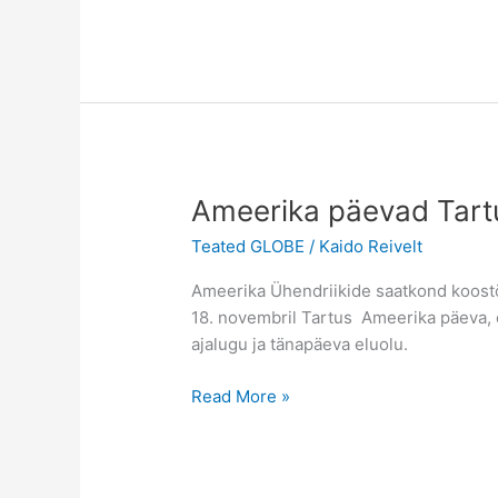
GLOBE-
kool-
Salla
Põhikool
Ameerika päevad Tart
Teated GLOBE
/
Kaido Reivelt
Ameerika Ühendriikide saatkond koostö
18. novembril Tartus Ameerika päeva, e
ajalugu ja tänapäeva eluolu.
Ameerika
Read More »
päevad
Tartus