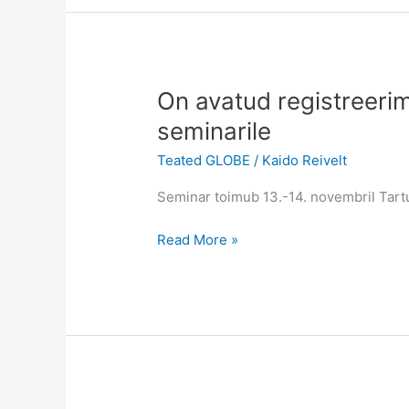
On avatud registreeri
seminarile
Teated GLOBE
/
Kaido Reivelt
Seminar toimub 13.-14. novembril Tartus
On
Read More »
avatud
registreerimine
GLOBE
õpetajate
seminarile