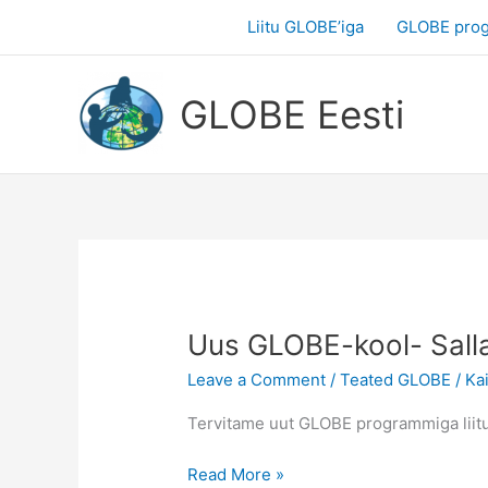
Skip
Liitu GLOBE’iga
GLOBE pro
to
content
GLOBE Eesti
Uus GLOBE-kool- Salla
Leave a Comment
/
Teated GLOBE
/
Ka
Tervitame uut GLOBE programmiga liitu
Uus
Read More »