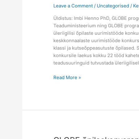
Leave a Comment
/
Uncategorised
/
Ke
Üldistus: Imbi Henno PhD, GLOBE progra
Teaduministeerium ning GLOBE program
üleriigilisi õpilaste uurimistööde ko
keskkonnaalaste uurimistööde konkursi
klassi ja kutseõppeasutuste õpilased.
konkursile laekus kokku 22 tööd kahet
teadusuuringuid tutvustada üleriigilis
Uurimistööde
Read More »
konkursi
tulemused
2016