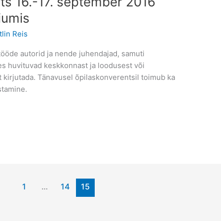
s 16.-17. september 2016
iumis
tlin Reis
tööde autorid ja nende juhendajad, samuti
es huvituvad keskkonnast ja loodusest või
kirjutada. Tänavusel õpilaskonverentsil toimub ka
stamine.
1
…
14
15