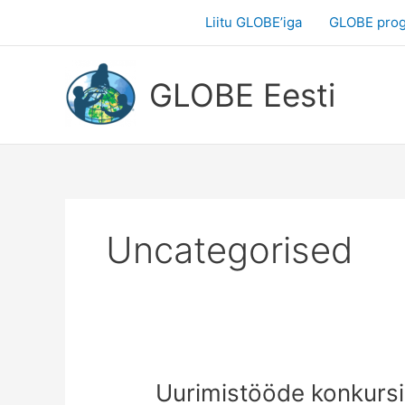
Skip
Liitu GLOBE’iga
GLOBE pro
to
content
GLOBE Eesti
Uncategorised
Uurimistööde konkurs