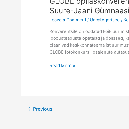
GLOBE õpilaskonverent
Suure-Jaani Gümnaas
Leave a Comment
/
Uncategorised
/
Ke
Konverentsile on oodatud kõik uurimis
loodusteaduste õpetajad ja õpilased, k
plaanivad keskkonnateemalist uurimust 
GLOBE fotokonkursil osalenute autasu
GLOBE
Read More »
õpilaskonverents
16.-17.
september
2016
Suure-
Jaani
←
Previous
Gümnaasiumis