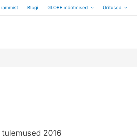
grammist
Blogi
GLOBE mõõtmised
Üritused
i tulemused 2016