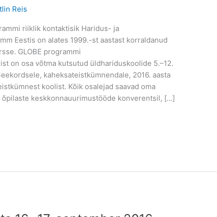
tlin Reis
mmi riiklik kontaktisik Haridus- ja
m Eestis on alates 1999.-st aastast korraldanud
nkursse. GLOBE programmi
st on osa võtma kutsutud üldhariduskoolide 5.–12.
 Seekordsele, kaheksateistkümnendale, 2016. aasta
eistkümnest koolist. Kõik osalejad saavad oma
el õpilaste keskkonnauurimustööde konverentsil, […]