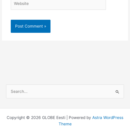
S
e
a
r
Copyright © 2026 GLOBE Eesti | Powered by
Astra WordPress
c
Theme
h