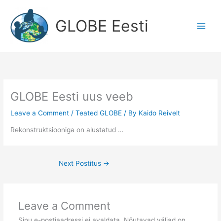
Skip
to
GLOBE Eesti
content
GLOBE Eesti uus veeb
Leave a Comment
/
Teated GLOBE
/ By
Kaido Reivelt
Rekonstruktsiooniga on alustatud …
Next Postitus
→
Leave a Comment
Sinu e-postiaadressi ei avaldata.
Nõutavad väljad on