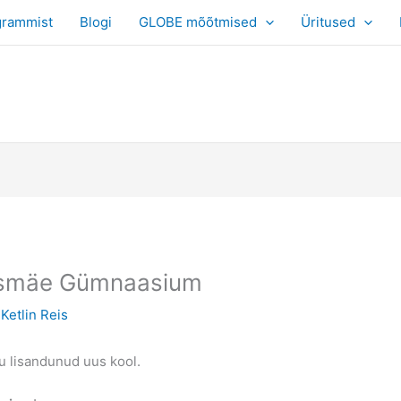
grammist
Blogi
GLOBE mõõtmised
Üritused
 Õismäe Gümnaasium
y
Ketlin Reis
u lisandunud uus kool.