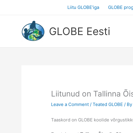
Skip
Liitu GLOBE’iga
GLOBE pro
to
content
GLOBE Eesti
Liitunud on Tallinna
Leave a Comment
/
Teated GLOBE
/ B
Taaskord on GLOBE koolide võrgustikk