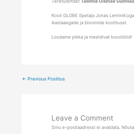
Teretulemast
Tallinna Õismäe Gümna
Kooli GLOBE õpetaja Jonas Lemmik’uga
Aastaaegade ja bioomide koolitusel.
Loodame pikka ja meeldivat koostööd!
←
Previous Postitus
Leave a Comment
Sinu e-postiaadressi ei avaldata.
Nõuta