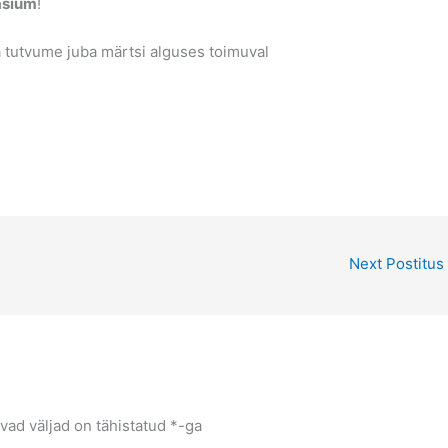
asium
!
 tutvume juba märtsi alguses toimuval
Next Postitus
vad väljad on tähistatud
*
-ga