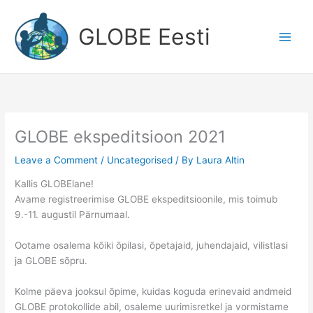
Skip
to
GLOBE Eesti
content
GLOBE ekspeditsioon 2021
Leave a Comment
/
Uncategorised
/ By
Laura Altin
Kallis GLOBElane!
Avame registreerimise GLOBE ekspeditsioonile, mis toimub
9.-11. augustil Pärnumaal.
Ootame osalema kõiki õpilasi, õpetajaid, juhendajaid, vilistlasi
ja GLOBE sõpru.
Kolme päeva jooksul õpime, kuidas koguda erinevaid andmeid
GLOBE protokollide abil, osaleme uurimisretkel ja vormistame