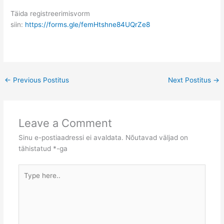
Täida registreerimisvorm
siin:
https://forms.gle/femHtshne84UQrZe8
←
Previous Postitus
Next Postitus
→
Leave a Comment
Sinu e-postiaadressi ei avaldata.
Nõutavad väljad on
tähistatud
*
-ga
Type
here..