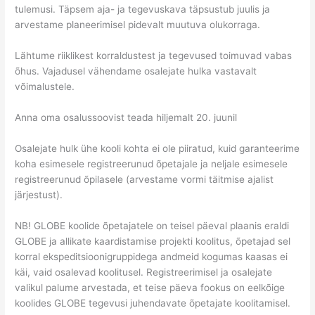
tulemusi. Täpsem aja- ja tegevuskava täpsustub juulis ja
arvestame planeerimisel pidevalt muutuva olukorraga.
Lähtume riiklikest korraldustest ja tegevused toimuvad vabas
õhus. Vajadusel vähendame osalejate hulka vastavalt
võimalustele.
Anna oma osalussoovist teada hiljemalt 20. juunil
Osalejate hulk ühe kooli kohta ei ole piiratud, kuid garanteerime
koha esimesele registreerunud õpetajale ja neljale esimesele
registreerunud õpilasele (arvestame vormi täitmise ajalist
järjestust).
NB! GLOBE koolide õpetajatele on teisel päeval plaanis eraldi
GLOBE ja allikate kaardistamise projekti koolitus, õpetajad sel
korral ekspeditsioonigruppidega andmeid kogumas kaasas ei
käi, vaid osalevad koolitusel. Registreerimisel ja osalejate
valikul palume arvestada, et teise päeva fookus on eelkõige
koolides GLOBE tegevusi juhendavate õpetajate koolitamisel.