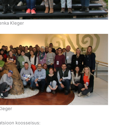
Lenka Kleger
Kleger
gatsioon koosseisus: