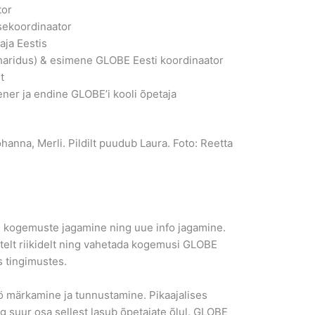
tor
sekoordinaator
aja Eestis
(haridus) & esimene GLOBE Eesti koordinaator
t
ner ja endine GLOBE’i kooli õpetaja
hanna, Merli. Pildilt puudub Laura. Foto: Reetta
i kogemuste jagamine ning uue info jagamine.
telt riikidelt ning vahetada kogemusi GLOBE
s tingimustes.
 märkamine ja tunnustamine. Pikaajalises
g suur osa sellest lasub õpetajate õlul. GLOBE