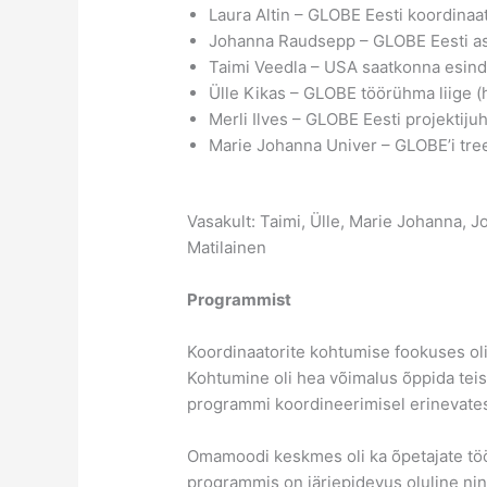
Laura Altin – GLOBE Eesti koordinaa
Johanna Raudsepp – GLOBE Eesti a
Taimi Veedla – USA saatkonna esind
Ülle Kikas – GLOBE töörühma liige 
Merli Ilves – GLOBE Eesti projektijuh
Marie Johanna Univer – GLOBE’i tree
Vasakult: Taimi, Ülle, Marie Johanna, Jo
Matilainen
Programmist
Koordinaatorite kohtumise fookuses ol
Kohtumine oli hea võimalus õppida teis
programmi koordineerimisel erinevate
Omamoodi keskmes oli ka õpetajate töö
programmis on järjepidevus oluline nin