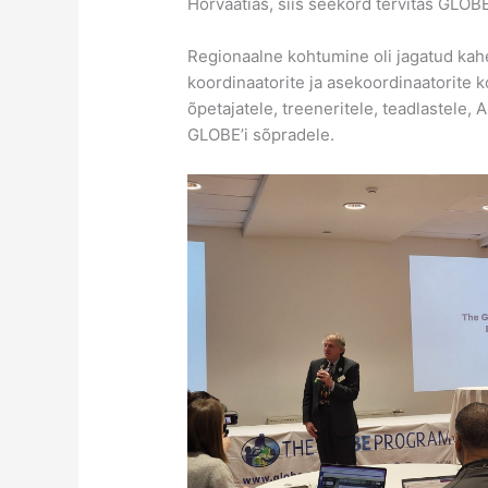
Horvaatias, siis seekord tervitas GLOB
Regionaalne kohtumine oli jagatud kah
koordinaatorite ja asekoordinaatorite 
õpetajatele, treeneritele, teadlastele,
GLOBE’i sõpradele.