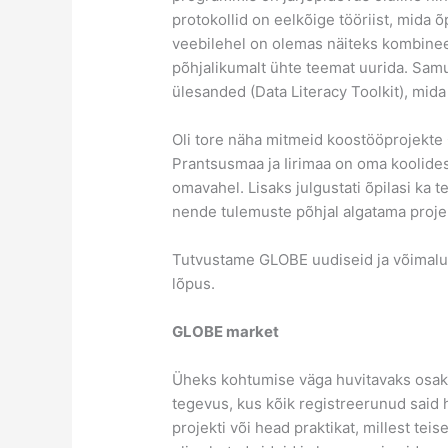
protokollid on eelkõige tööriist, mida
veebilehel on olemas näiteks kombineer
põhjalikumalt ühte teemat uurida. Sam
ülesanded (Data Literacy Toolkit), mi
Oli tore näha mitmeid koostööprojekte 
Prantsusmaa ja Iirimaa on oma koolides
omavahel. Lisaks julgustati õpilasi k
nende tulemuste põhjal algatama projek
Tutvustame GLOBE uudiseid ja võimalus
lõpus.
GLOBE market
Üheks kohtumise väga huvitavaks osak
tegevus, kus kõik registreerunud said 
projekti või head praktikat, millest te