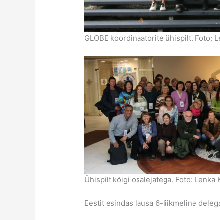
GLOBE koordinaatorite ühispilt. Foto: 
Ühispilt kõigi osalejatega. Foto: Lenka 
Eestit esindas lausa 6-liikmeline dele