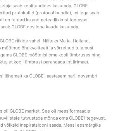
 õpetaja saab koolitundides kasutada. GLOBE
itud protokollid (protocol bundle), millega saab
uti on tehtud ka andmeteadlikkust toetavad
da saab GLOBE.gov lehe kaudu kasutada.
GLOBE riikide vahel. Näiteks Malta, Holland,
 mõõtnud õhukvaliteeti ja võrrelnud tulemusi
a tegema GLOBE mõõtmisi oma kooli ümbruses ning
te, et kooli ümbrust parandada (nt Iirimaa).
i lähemalt ka GLOBE’i aastaseminaril novembri
s oli GLOBE market. See oli messiformaadis
huvilistele tutvustada mõnda oma GLOBE’i tegevust,
ised võiksid inspiratsiooni saada. Messi eesmärgiks