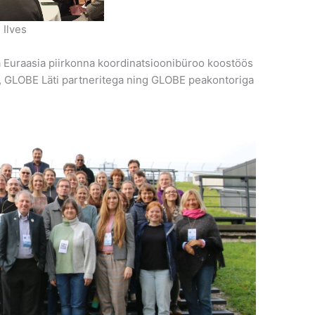
 Ilves
 Euraasia piirkonna koordinatsioonibüroo koostöös
, GLOBE Läti partneritega ning GLOBE peakontoriga