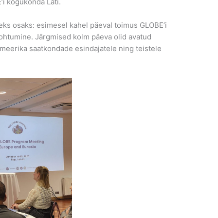
E’i kogukonda Läti.
eks osaks: esimesel kahel päeval toimus GLOBE’i
kohtumine. Järgmised kolm päeva olid avatud
 Ameerika saatkondade esindajatele ning teistele