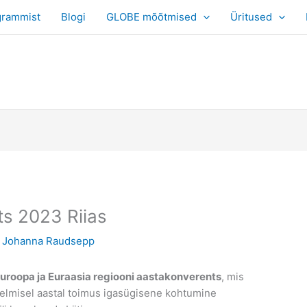
grammist
Blogi
GLOBE mõõtmised
Üritused
s 2023 Riias
y
Johanna Raudsepp
uroopa ja Euraasia regiooni aastakonverents
, mis
i eelmisel aastal toimus igasügisene kohtumine