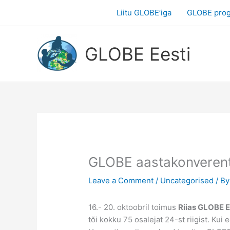
Skip
Liitu GLOBE’iga
GLOBE pro
to
content
GLOBE Eesti
GLOBE aastakonverent
Leave a Comment
/
Uncategorised
/ B
16.- 20. oktoobril toimus
Riias GLOBE E
tõi kokku 75 osalejat 24-st riigist. Ku