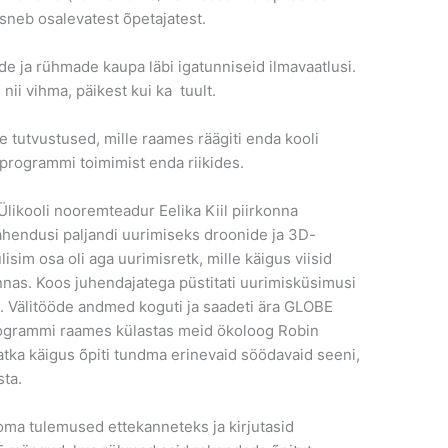
osneb osalevatest õpetajatest.
ide ja rühmade kaupa läbi igatunniseid ilmavaatlusi.
 nii vihma, päikest kui ka tuult.
tutvustused, mille raames räägiti enda kooli
programmi toimimist enda riikides.
likooli nooremteadur Eelika Kiil piirkonna
lahendusi paljandi uurimiseks droonide ja 3D-
isim osa oli aga uurimisretk, mille käigus viisid
onnas. Koos juhendajatega püstitati uurimisküsimusi
. Välitööde andmed koguti ja saadeti ära GLOBE
ogrammi raames külastas meid ökoloog Robin
atka käigus õpiti tundma erinevaid söödavaid seeni,
sta.
ma tulemused ettekanneteks ja kirjutasid