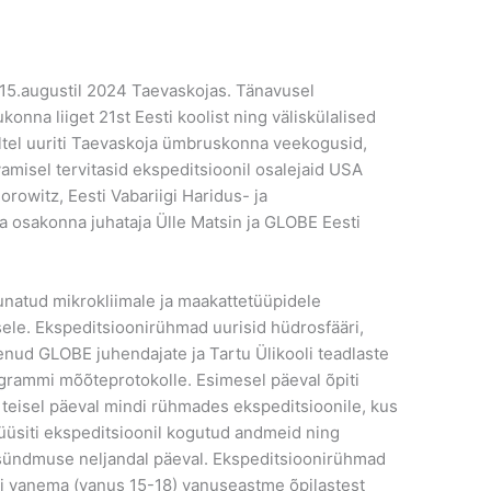
5.augustil 2024 Taevaskojas. Tänavusel
nna liiget 21st Eesti koolist ning väliskülalised
ältel uuriti Taevaskoja ümbruskonna veekogusid,
amisel tervitasid ekspeditsioonil osalejaid USA
owitz, Eesti Vabariigi Haridus- ja
a osakonna juhataja Ülle Matsin ja GLOBE Eesti
uunatud mikrokliimale ja maakattetüüpidele
isele. Ekspeditsioonirühmad uurisid hüdrosfääri,
enud GLOBE juhendajate ja Tartu Ülikooli teadlaste
ogrammi mõõteprotokolle. Esimesel päeval õpiti
teisel päeval mindi rühmades ekspeditsioonile, kus
üüsiti ekspeditsioonil kogutud andmeid ning
e sündmuse neljandal päeval. Ekspeditsioonirühmad
i vanema (vanus 15-18) vanuseastme õpilastest