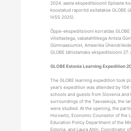
2024. aasta ekspeditsioonil õpilaste k
koostatud raportid esitatakse GLOBE ü
IVSS 2025).
Õppe-ekspeditsiooni korraldas GLOBE 
vilistlastega, vabatahtlikega Antsla Gü
Gümnaasiumist, Ameerika Ühendriikide
GLOBE tähistamaks ekspeditsiooni 27. 
GLOBE Estonia Learning Expedition 2
The GLOBE learning expedition took pl
year’s expedition was attended by 1
schools and guests from Slovenia and t
surroundings of the Taevaskoja, the la
were studied. At the opening, the part
Horowitz, Economic Counselor of the U
Education Policy Department of the Min
Estonia, and Laura Altin, Coordinator o