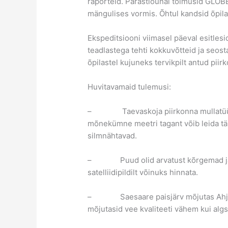
raporteid. Pärastlõunal toimusid GLOB
mängulises vormis. Õhtul kandsid õpil
Ekspeditsiooni viimasel päeval esitles
teadlastega tehti kokkuvõtteid ja seos
õpilastel kujuneks tervikpilt antud piir
Huvitavamaid tulemusi:
– Taevaskoja piirkonna mullatüübid 
mõnekümne meetri tagant võib leida tä
silmnähtavad.
– Puud olid arvatust kõrgemad ja li
satelliidipildilt võinuks hinnata.
– Saesaare paisjärv mõjutas Ahja jõ
mõjutasid vee kvaliteeti vähem kui algse