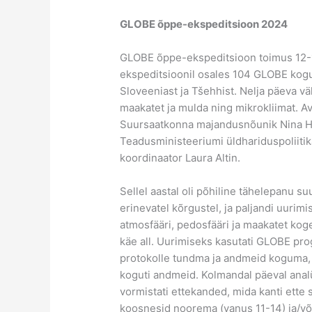
GLOBE õppe-ekspeditsioon 2024
GLOBE õppe-ekspeditsioon toimus 12-1
ekspeditsioonil osales 104 GLOBE koguko
Sloveeniast ja Tšehhist. Nelja päeva v
maakatet ja mulda ning mikrokliimat. Av
Suursaatkonna majandusnõunik Nina Hor
Teadusministeeriumi üldhariduspoliitik
koordinaator Laura Altin.
Sellel aastal oli põhiline tähelepanu s
erinevatel kõrgustel, ja paljandi uurim
atmosfääri, pedosfääri ja maakatet kog
käe all. Uurimiseks kasutati GLOBE pr
protokolle tundma ja andmeid koguma, 
koguti andmeid. Kolmandal päeval anal
vormistati ettekanded, mida kanti ett
koosnesid noorema (vanus 11-14) ja/võ