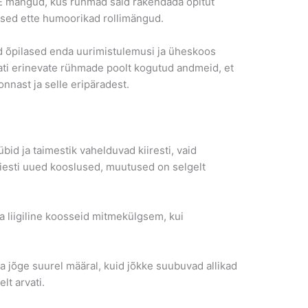
E mängud, kus rühmad said rakendada õpitut
ased ette humoorikad rollimängud.
id õpilased enda uurimistulemusi ja üheskoos
tati erinevate rühmade poolt kogutud andmeid, et
konnast ja selle eripäradest.
ja taimestik vahelduvad kiiresti, vaid
iesti uued kooslused, muutused on selgelt
igiline koosseid mitmekülgsem, kui
ge suurel määral, kuid jõkke suubuvad allikad
lt arvati.