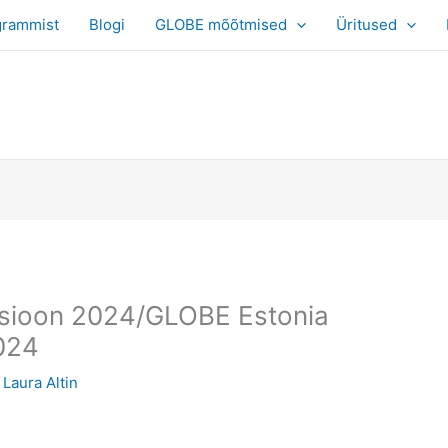
grammist
Blogi
GLOBE mõõtmised
Üritused
sioon 2024/GLOBE Estonia
024
y
Laura Altin