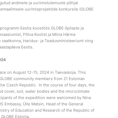
ogutud andmete ja uurimistulemuste põhjal
lemaailmsele uurimisprojektide konkursile (GLOBE
programm Eestis koostöös GLOBE õpilaste ja
mnaasiumist, Põlva Koolist ja Miina Härma
 saatkonna, Haridus- ja Teadusministeeriumi ning
aastapäeva Eestis.
024
ace on August 12-15, 2024 in Taevaskoja. This
04 GLOBE community members from 21 Estonian
he Czech Republic. In the course of four days, the
nd cover, soil, water bodies and the microclimate
icipants of the expedition were welcomed by Nina
S Embassy, Ülle Matsin, Head of the General
istry of Education and Research of the Republic of
f GLOBE Estonia.