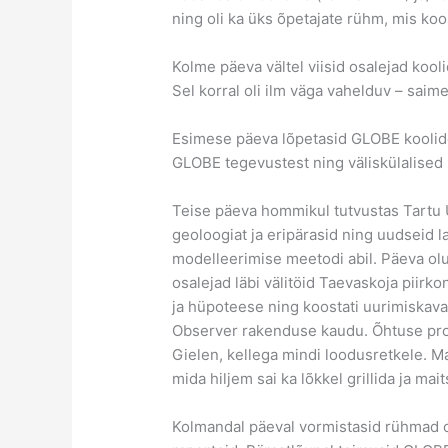
ning oli ka üks õpetajate rühm, mis ko
Kolme päeva vältel viisid osalejad kool
Sel korral oli ilm väga vahelduv – saime
Esimese päeva lõpetasid GLOBE koolide 
GLOBE tegevustest ning väliskülalised 
Teise päeva hommikul tutvustas Tartu Ü
geoloogiat ja eripärasid ning uudseid 
modelleerimise meetodi abil. Päeva olul
osalejad läbi välitöid Taevaskoja piirk
ja hüpoteese ning koostati uurimiskava
Observer rakenduse kaudu. Õhtuse pr
Gielen, kellega mindi loodusretkele. M
mida hiljem sai ka lõkkel grillida ja mait
Kolmandal päeval vormistasid rühmad o