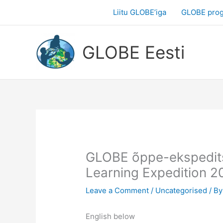
Skip
Liitu GLOBE’iga
GLOBE pro
to
content
GLOBE Eesti
GLOBE õppe-ekspedit
Learning Expedition 2
Leave a Comment
/
Uncategorised
/ B
English below