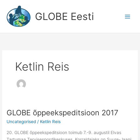
Skip
to
GLOBE Eesti
content
Ketlin Reis
GLOBE õppeekspeditsioon 2017
Uncategorised
/
Ketlin Reis
20. GLOBE õppeekspeditsioon toimub 7.-9. augustil Elvas
Tartumaa Tervisespordikeskuses. Korraldajaks on Suure-Jaani