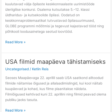
kuulutavad välja õpilaste keskkonnaalaste uurimistööde
üleriigilise konkursi. Osalema kutsutakse 5.–12. klassi
üldharidus- ja kutsekoolide õpilasi. Oodatud on
keskkonnaproblemaatikat tutvustavad õpilasuurimused,
GLOBE programmi mõõtmisi ja tegevust kajastavad tööd ning
põhikooli loodusainetega seotud loovtööd.
GLOBE
Read More »
keskkonnaalaste
uurimis-
ja
USA filmid maapäeva tähistamiseks
loovtööde
Uncategorised
/
Ketlin Reis
konkurss
2017
Seoses Maapäevaga 22. aprillil saab USA saatkond alltoodud
filmide näitamise õigused ja allalaadimislingid, kui kool näitab
kuupäevad ja kohad, kus filme plaanitakse näidata.
Filmiõigused kehtivad kuni 22. aprillini ning filmid peavad olema
publiku jaoks tasuta.
USA
Read More »