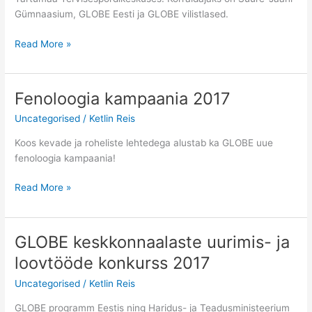
Gümnaasium, GLOBE Eesti ja GLOBE vilistlased.
GLOBE
Read More »
õppeekspeditsioon
2017
Fenoloogia kampaania 2017
Uncategorised
/
Ketlin Reis
Koos kevade ja roheliste lehtedega alustab ka GLOBE uue
fenoloogia kampaania!
Fenoloogia
Read More »
kampaania
2017
GLOBE keskkonnaalaste uurimis- ja
loovtööde konkurss 2017
Uncategorised
/
Ketlin Reis
GLOBE programm Eestis ning Haridus- ja Teadusministeerium