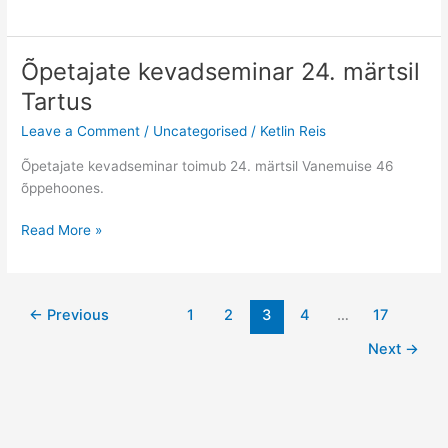
filmid
maapäeva
tähistamiseks
Õpetajate kevadseminar 24. märtsil
Tartus
Leave a Comment
/
Uncategorised
/
Ketlin Reis
Õpetajate kevadseminar toimub 24. märtsil Vanemuise 46
õppehoones.
Õpetajate
Read More »
kevadseminar
24.
märtsil
←
Previous
1
2
3
4
…
17
Tartus
Next
→