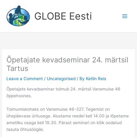
Skip
to
GLOBE Eesti
content
Õpetajate kevadseminar 24. märtsil
Tartus
Leave a Comment
/
Uncategorised
/ By
Ketlin Reis
Õpetajate kevadseminar toimub 24. märtsil Vanemuise 46
õppehoones.
Toimumiskohaks on Vanemuise 46-327. Tegemist on
ühepäevase üritusega. Alustame reedel kell 14.00 ja lõpetame
ametliku osaga kell 19.30. Pärast seminari on kõik oodatud
tasuta õhtusöögile.