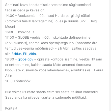
Seminari kava koostamisel arvestasime sügisseminari
tagasisidega ja kavas on:
14:00 – Veekeemia mõõtmised Hurda pargi tiigi näitel
(protokolli täielik läbitegemine), õues ja ruumis 327 – Helgi
Muoni
16:30 – kohvipaus
17:00 – GLOBE veebis mõõtmiskohtade defineerimine
(arvutiklassis), teeme koos õpetajatega läbi (saadame ära
tehtud veekeemia mõõtmised) – Elli Altin. Esitlus saadaval
siin
Esitlus_Elli_Altin
.
18:30 –
globe.gov
– õpilaste kontode lisamine, veebis lihtsam
orienteerumine, kuidas saada kätte andmed (korduma
kippuvate küsimuste koos lahendamine), arvutiklassis – Laura
Altin
20:00 õhtusöök
NB! Võimalus kätte saada eelmisel aastal tellitud vahendid.
Saab anda ka pilvede kaarte ja sademete mõõtjaid.
Kontakt