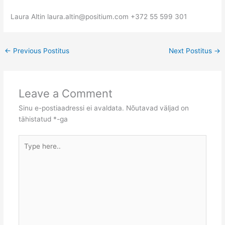
Laura Altin laura.altin@positium.com +372 55 599 301
←
Previous Postitus
Next Postitus
→
Leave a Comment
Sinu e-postiaadressi ei avaldata.
Nõutavad väljad on
tähistatud
*
-ga
Type
here..