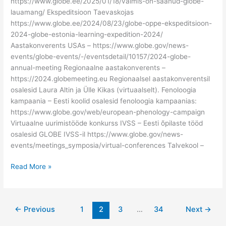
https://www.globe.ee/2025/01/18/valmis-on-saanud-globe-
lauamang/ Ekspeditsioon Taevaskojas
https://www.globe.ee/2024/08/23/globe-oppe-ekspeditsioon-
2024-globe-estonia-learning-expedition-2024/
Aastakonverents USAs – https://www.globe.gov/news-
events/globe-events/-/eventsdetail/10157/2024-globe-
annual-meeting Regionaalne aastakonverents –
https://2024.globemeeting.eu Regionaalsel aastakonverentsil
osalesid Laura Altin ja Ülle Kikas (virtuaalselt). Fenoloogia
kampaania – Eesti koolid osalesid fenoloogia kampaanias:
https://www.globe.gov/web/european-phenology-campaign
Virtuaalne uurimistööde konkurss IVSS – Eesti õpilaste tööd
osalesid GLOBE IVSS-il https://www.globe.gov/news-
events/meetings_symposia/virtual-conferences Talvekool –
GLOBE
Read More »
2024
kokkuvõte
←
Previous
1
2
3
…
34
Next
→