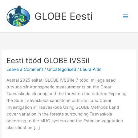
Skip
to
GLOBE Eesti
content
Eesti tööd GLOBE IVSSil
Leave a Comment
/
Uncategorised
/
Laura Altin
Aastal 2025 esitati GLOBE IVSS’ile 7 tööd, millega saad
tutvuda siinAtmospheric measurements on the Great
Taevaskoda clearing and the forest on the outcrop Exploring
the Suur Taevaskoda sandstone outcrop Land Cover
Investigation in Taevaskoda Using GLOBE Methods Land
cover variation in the forests surrounding Taevaskoja
according to the MUC system and the Estonian vegetation
classification […]