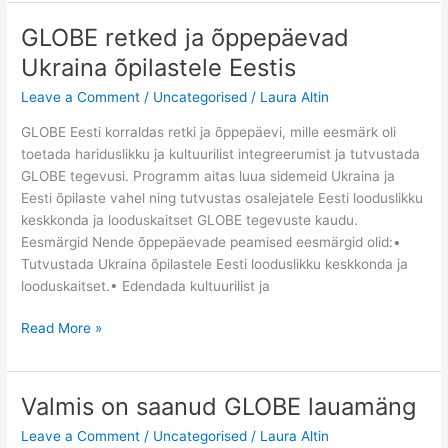
ekspeditsioon
2025/GLOBE
GLOBE retked ja õppepäevad
Estonia
Ukraina õpilastele Eestis
Learning
Expedition
Leave a Comment
/
Uncategorised
/
Laura Altin
2025
GLOBE Eesti korraldas retki ja õppepäevi, mille eesmärk oli
toetada hariduslikku ja kultuurilist integreerumist ja tutvustada
GLOBE tegevusi. Programm aitas luua sidemeid Ukraina ja
Eesti õpilaste vahel ning tutvustas osalejatele Eesti looduslikku
keskkonda ja looduskaitset GLOBE tegevuste kaudu.
Eesmärgid Nende õppepäevade peamised eesmärgid olid:•
Tutvustada Ukraina õpilastele Eesti looduslikku keskkonda ja
looduskaitset.• Edendada kultuurilist ja
GLOBE
Read More »
retked
ja
õppepäevad
Valmis on saanud GLOBE lauamäng
Ukraina
Leave a Comment
/
Uncategorised
/
Laura Altin
õpilastele