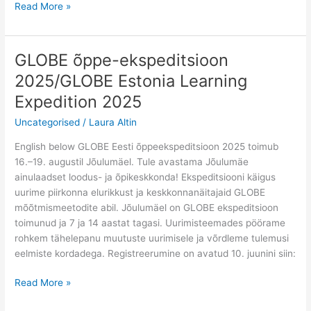
Eesti
Read More »
tööd
GLOBE
IVSSil
GLOBE õppe-ekspeditsioon
2025/GLOBE Estonia Learning
Expedition 2025
Uncategorised
/
Laura Altin
English below GLOBE Eesti õppeekspeditsioon 2025 toimub
16.–19. augustil Jõulumäel. Tule avastama Jõulumäe
ainulaadset loodus- ja õpikeskkonda! Ekspeditsiooni käigus
uurime piirkonna elurikkust ja keskkonnanäitajaid GLOBE
mõõtmismeetodite abil. Jõulumäel on GLOBE ekspeditsioon
toimunud ja 7 ja 14 aastat tagasi. Uurimisteemades pöörame
rohkem tähelepanu muutuste uurimisele ja võrdleme tulemusi
eelmiste kordadega. Registreerumine on avatud 10. juunini siin:
GLOBE
Read More »
õppe-