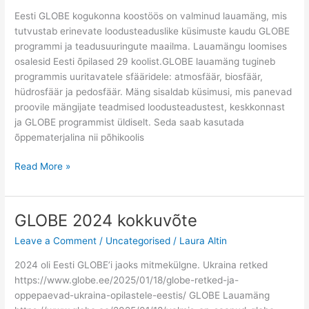
Eestis
Eesti GLOBE kogukonna koostöös on valminud lauamäng, mis
tutvustab erinevate loodusteaduslike küsimuste kaudu GLOBE
programmi ja teadusuuringute maailma. Lauamängu loomises
osalesid Eesti õpilased 29 koolist.GLOBE lauamäng tugineb
programmis uuritavatele sfääridele: atmosfäär, biosfäär,
hüdrosfäär ja pedosfäär. Mäng sisaldab küsimusi, mis panevad
proovile mängijate teadmised loodusteadustest, keskkonnast
ja GLOBE programmist üldiselt. Seda saab kasutada
õppematerjalina nii põhikoolis
Valmis
Read More »
on
saanud
GLOBE
GLOBE 2024 kokkuvõte
lauamäng
Leave a Comment
/
Uncategorised
/
Laura Altin
2024 oli Eesti GLOBE’i jaoks mitmekülgne. Ukraina retked
https://www.globe.ee/2025/01/18/globe-retked-ja-
oppepaevad-ukraina-opilastele-eestis/ GLOBE Lauamäng