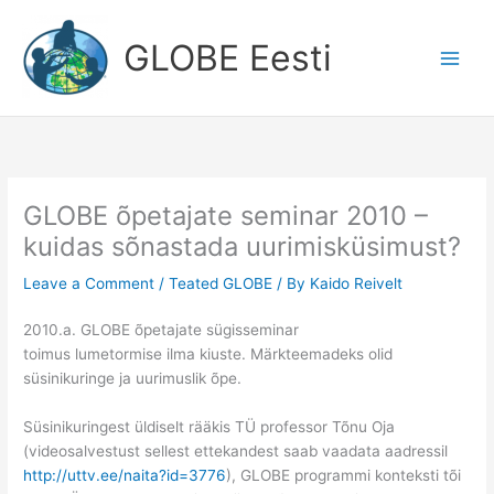
Skip
to
GLOBE Eesti
content
GLOBE õpetajate seminar 2010 –
kuidas sõnastada uurimisküsimust?
Leave a Comment
/
Teated GLOBE
/ By
Kaido Reivelt
2010.a. GLOBE õpetajate sügisseminar
toimus lumetormise ilma kiuste. Märkteemadeks olid
süsinikuringe ja uurimuslik õpe.
Süsinikuringest üldiselt rääkis TÜ professor Tõnu Oja
(videosalvestust sellest ettekandest saab vaadata aadressil
http://uttv.ee/naita?id=3776
), GLOBE programmi konteksti tõi