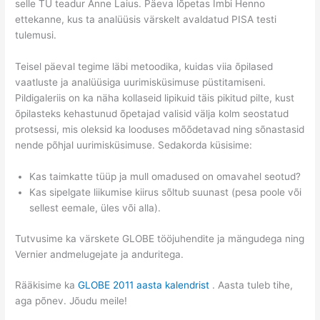
selle TÜ teadur Anne Laius. Päeva lõpetas Imbi Henno
ettekanne, kus ta analüüsis värskelt avaldatud PISA testi
tulemusi.
Teisel päeval tegime läbi metoodika, kuidas viia õpilased
vaatluste ja analüüsiga uurimisküsimuse püstitamiseni.
Pildigaleriis on ka näha kollaseid lipikuid täis pikitud pilte, kust
õpilasteks kehastunud õpetajad valisid välja kolm seostatud
protsessi, mis oleksid ka looduses mõõdetavad ning sõnastasid
nende põhjal uurimisküsimuse. Sedakorda küsisime:
Kas taimkatte tüüp ja mull omadused on omavahel seotud?
Kas sipelgate liikumise kiirus sõltub suunast (pesa poole või
sellest eemale, üles või alla).
Tutvusime ka värskete GLOBE tööjuhendite ja mängudega ning
Vernier andmelugejate ja anduritega.
Rääkisime ka
GLOBE 2011 aasta kalendrist
. Aasta tuleb tihe,
aga põnev. Jõudu meile!