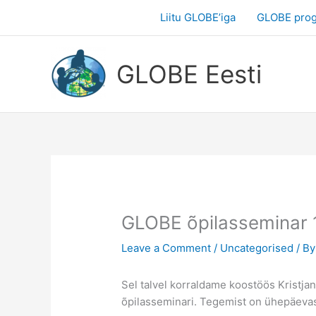
Skip
Liitu GLOBE’iga
GLOBE pro
to
content
GLOBE Eesti
GLOBE õpilasseminar 1
Leave a Comment
/
Uncategorised
/ B
Sel talvel korraldame koostöös Krist
õpilasseminari. Tegemist on ühepäevase