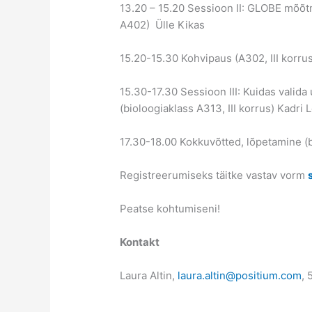
13.20 – 15.20 Sessioon II: GLOBE mõõt
A402) Ülle Kikas
15.20-15.30 Kohvipaus (A302, III korrus
15.30-17.30 Sessioon III: Kuidas valid
(bioloogiaklass A313, III korrus) Kadri
17.30-18.00 Kokkuvõtted, lõpetamine (bi
Registreerumiseks täitke vastav vorm
Peatse kohtumiseni!
Kontakt
Laura Altin,
laura.altin@positium.com
,