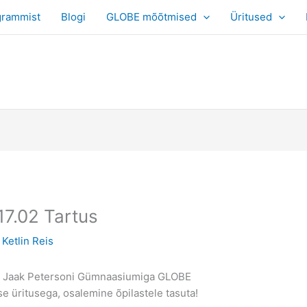
grammist
Blogi
GLOBE mõõtmised
Üritused
7.02 Tartus
y
Ketlin Reis
jan Jaak Petersoni Gümnaasiumiga GLOBE
 üritusega, osalemine õpilastele tasuta!