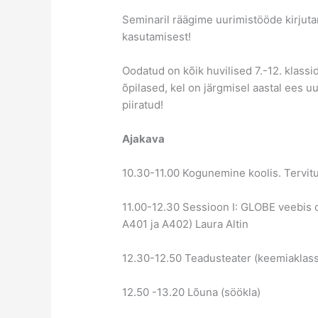
Seminaril räägime uurimistööde kirju
kasutamisest!
Oodatud on kõik huvilised 7.-12. klassid
õpilased, kel on järgmisel aastal ees u
piiratud!
Ajakava
10.30-11.00 Kogunemine koolis. Tervit
11.00-12.30 Sessioon I: GLOBE veebis
A401 ja A402) Laura Altin
12.30-12.50 Teadusteater (keemiaklas
12.50 -13.20 Lõuna (söökla)