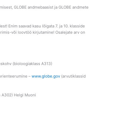
tamisest, GLOBE andmebaasist ja GLOBE andmete
est! Enim saavad kasu lõigata 7. ja 10. klasside
urimis-või loovtöö kirjutamine! Osalejate arv on
uskohv (bioloogiaklass A313)
 orienteerumine –
www.globe.gov
(arvutiklassid
s A302) Helgi Muoni