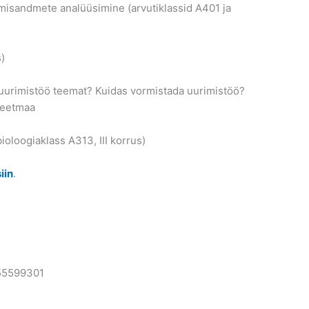
misandmete analüüsimine (arvutiklassid A401 ja
)
a uurimistöö teemat? Kuidas vormistada uurimistöö?
 Leetmaa
oloogiaklass A313, III korrus)
siin
.
 55599301