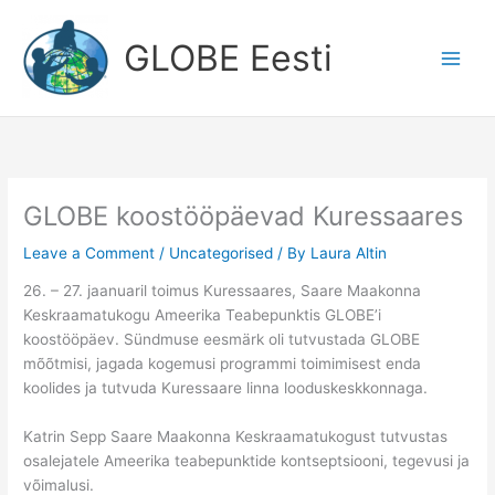
Skip
to
GLOBE Eesti
content
GLOBE koostööpäevad Kuressaares
Leave a Comment
/
Uncategorised
/ By
Laura Altin
26. – 27. jaanuaril toimus Kuressaares, Saare Maakonna
Keskraamatukogu Ameerika Teabepunktis GLOBE’i
koostööpäev. Sündmuse eesmärk oli tutvustada GLOBE
mõõtmisi, jagada kogemusi programmi toimimisest enda
koolides ja tutvuda Kuressaare linna looduskeskkonnaga.
Katrin Sepp Saare Maakonna Keskraamatukogust tutvustas
osalejatele Ameerika teabepunktide kontseptsiooni, tegevusi ja
võimalusi.