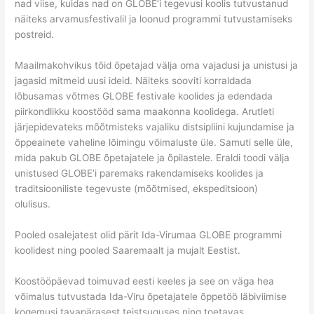
nad viise, kuidas nad on GLOBE’i tegevusi koolis tutvustanud
näiteks arvamusfestivalil ja loonud programmi tutvustamiseks
postreid.
Maailmakohvikus tõid õpetajad välja oma vajadusi ja unistusi ja
jagasid mitmeid uusi ideid. Näiteks sooviti korraldada
lõbusamas võtmes GLOBE festivale koolides ja edendada
piirkondlikku koostööd sama maakonna koolidega. Arutleti
järjepidevateks mõõtmisteks vajaliku distsipliini kujundamise ja
õppeainete vaheline lõimingu võimaluste üle. Samuti selle üle,
mida pakub GLOBE õpetajatele ja õpilastele. Eraldi toodi välja
unistused GLOBE’i paremaks rakendamiseks koolides ja
traditsiooniliste tegevuste (mõõtmised, ekspeditsioon)
olulisus.
Pooled osalejatest olid pärit Ida-Virumaa GLOBE programmi
koolidest ning pooled Saaremaalt ja mujalt Eestist.
Koostööpäevad toimuvad eesti keeles ja see on väga hea
võimalus tutvustada Ida-Viru õpetajatele õppetöö läbiviimise
kogemusi tavapärasest teistsuguses ning toetavas