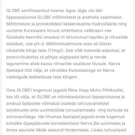
GLOBE sertifitseeritud treener Agne Jõgis viis läbi
õppesessioonid GLOBE mõõtmistest ja andmete saatmisest.
Mõõtmistest ja protokollidest keskendusime hüdrosfäärile ning
uurisime Kuressaare linnust ümbritseva vallikraavi vee
füüsikalis-keemilisi omadusi nt lahustunud hapniku ja nitraatide
sisaldust, vee pH-d. Mõõtmistulemuste osas oli üllatav
nitraatide kõrge tase (1.1mg/l). See võib tuleneda asjaolust, et
proovivõtukohas oli põhjas sügiseseid lehti ja nende
lagunemine aitab kaasa nitraatide sisalduse tõusule. Narva
õpetajad tõid välja, et võrreldes Kuressaarega on Narva
veekogude leeliselisuse tase kõrgem.
Oma GLOBE’i kogemust jagasid Riina Hopp Muhu Põhikoolist,
kes tõi välja, et GLOBE on mitmekesistanud õppeprotsesse ja
andnud õpilastele võimalusi osaleda rahvusvahelistel
sündmustel oma uurimistööde tutvustamiseks ning kohtuda ka
astronautidega. Ida-Virumaa õpetajad jagasid enda kogemusi
kohalike õppepäevade korraldamisest Narva jõe uurimiseks ja
linnas asuvate tiikide seisundi hindamiseks. Lisaks tutvustasid