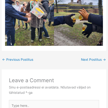
←
Previous Postitus
Next Postitus
→
Leave a Comment
Sinu e-postiaadressi ei avaldata.
Nõutavad väljad on
tähistatud
*
-ga
Type
here..